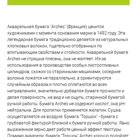
Акварельная бумага "Arches" (Франция) ценится
художниками с момента основания марки в 1492 году. Эта
легендарная бумага традиционно делается из натуральных
хлопковых волокон, тщательно отобранных по
впитывающим свойствам и стойкости. Акварельной бумаге
Arches не страшна плесень, она не желтеет. Из-за
использования в производстве особых листоотливных
цилиндров, схожих со старинными машинами, соседние
волокна ложатся не параллельно, а ориентируются
случайным образом и плотно сплетаются во всех
направлениях, значительно добавляя бумаге прочности и
делая поверхность, на вид и на ощупь, старинной бумагой
ручной работы. Бумага Arches не содержит кислот, она рН-
нейтральна. Для пропитки применяется желатин. Сушка
осуществляется на воздухе. Бумага "Торшон" - бумага с
грубоватой фактурой близкой к бумаге ручной работы. Явно
выраженное зерно дает работе ценный эффект текстуры.
Помимо акварели, бумага "Торшон" Arches хорошо подойдет