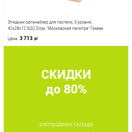
Этюдник-органайзер для пастели, 3 уровня,
42х28х12.5(32.5)см, "Московская палитра" Гамма
3 713
Цена:
В корзину
СКИДКИ
В избранное
В наличии
до 80%
распродажа склада