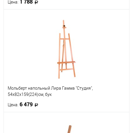
1 788
Цена:
В корзину
В избранное
В наличии
Мольберт напольный Лира Гамма "Студия",
54х82х159(224)см, бук
6 479
Цена:
В корзину