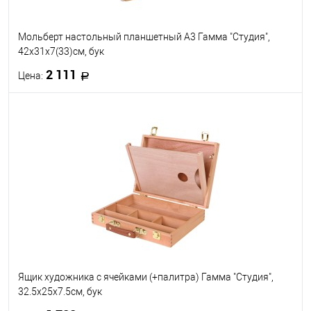
Мольберт настольный планшетный А3 Гамма "Студия",
42х31х7(33)см, бук
2 111
Цена:
В корзину
В избранное
В наличии
Ящик художника с ячейками (+палитра) Гамма "Студия",
32.5х25х7.5см, бук