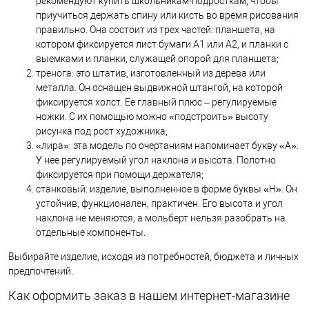
рекомендуют купить школьникам-подросткам, чтобы
приучиться держать спину или кисть во время рисования
правильно. Она состоит из трех частей: планшета, на
котором фиксируется лист бумаги А1 или А2, и планки с
выемками и планки, служащей опорой для планшета;
тренога: это штатив, изготовленный из дерева или
металла. Он оснащен выдвижной штангой, на которой
фиксируется холст. Ее главный плюс – регулируемые
ножки. С их помощью можно «подстроить» высоту
рисунка под рост художника;
«лира»: эта модель по очертаниям напоминает букву «А».
У нее регулируемый угол наклона и высота. Полотно
фиксируется при помощи держателя;
станковый: изделие, выполненное в форме буквы «Н». Он
устойчив, функционален, практичен. Его высота и угол
наклона не меняются, а мольберт нельзя разобрать на
отдельные компоненты.
Выбирайте изделие, исходя из потребностей, бюджета и личных
предпочтений.
Как оформить заказ в нашем интернет-магазине