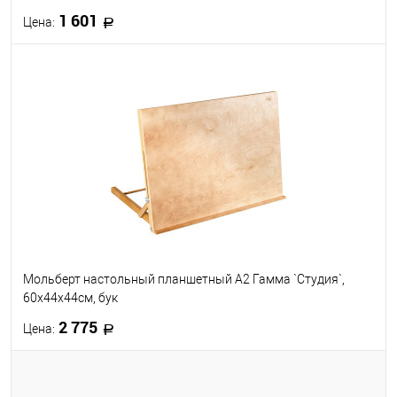
1 601
Цена:
В корзину
В избранное
В наличии
Мольберт настольный планшетный А2 Гамма `Студия`,
60х44х44см, бук
2 775
Цена:
В корзину