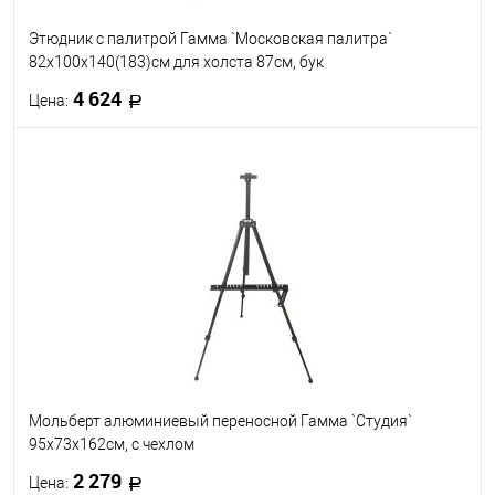
Этюдник с палитрой Гамма `Московская палитра`
82x100x140(183)см для холста 87см, бук
4 624
Цена:
В корзину
В избранное
В наличии
Мольберт алюминиевый переносной Гамма `Студия`
95x73x162см, с чехлом
2 279
Цена: