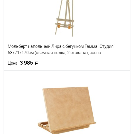
Мольберт напольный Лира с бегунком Гамма `Студия`
53х71х170см (съемная полка, 2 стакана), сосна
3 985
Цена:
В корзину
В избранное
В наличии