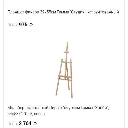
Планшет фанера 39х55см Гамма `Студия`, негрунтованный
975
Цена:
В корзину
В избранное
В наличии
Мольберт напольный Лира с бегунком Гамма `Хобби`,
54х58х170см, сосна
2 764
Цена: