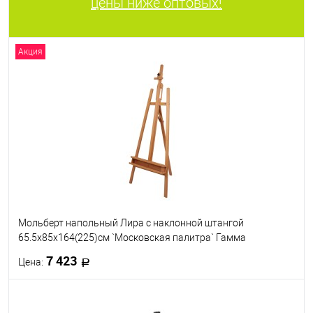
цены ниже оптовых!
Акция
Мольберт напольный Лира с наклонной штангой
65.5х85х164(225)см `Московская палитра` Гамма
7 423
Цена:
В корзину