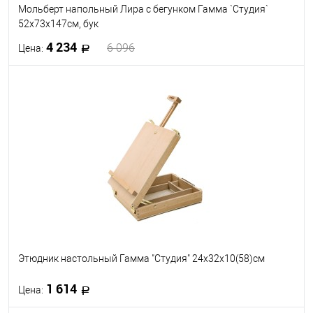
Мольберт напольный Лира с бегунком Гамма `Студия`
52x73x147см, бук
4 234
6 096
Цена:
В корзину
В избранное
В наличии
Этюдник настольный Гамма "Студия" 24x32x10(58)см
1 614
Цена: