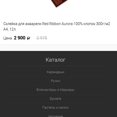
Склейка для акварели Red Ribbon Aurora 100% хлопок 300г/м2
А4, 12л.
2 900
2 975
Цена:
В корзину
Каталог
В избранное
В наличии
Карандаши
Ручки
Фломастеры и Маркеры
Бумага
Пастель и мелки
Черчение