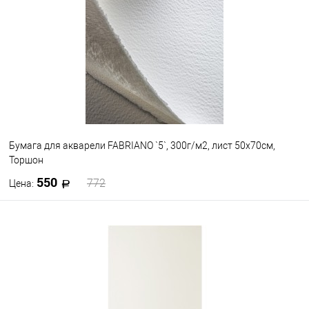
Бумага для акварели FABRIANO `5`, 300г/м2, лист 50x70см,
Торшон
550
772
Цена:
В корзину
В избранное
В наличии