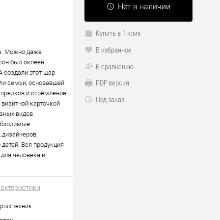
Нет в наличии
Купить в 1 клик
В избранное
е. Можно даже
сон был оклеен
К сравнению
А создали этот шар
PDF версия
ли семьи, основавшей
 предков и стремление
Под заказ
 визитной карточкой
азных видов
еобходимые
 дизайнеров,
 детей. Вся продукция
 для человека и
рактеристики
рых техник