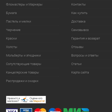
Фломастеры и Маркеры
Контакты
Бумага
Как купить
Пастель и мелки
Доставка
Черчение
Самовывоз
Краски
Гарантия и возврат
Холсты
Отзывы
Мольберты и этюдники
Вопросы и ответы
Сопутствующие товары
Статьи
Канцелярские товары
Карта сайта
Распродажи и скидки