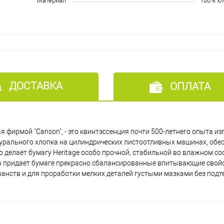
Материал
100% хл
ДОСТАВКА
ОПЛАТА
я фирмой "Canson", - это квинтэссенция почти 500-летнего опыта и
турального хлопка на цилиндрических листоотливных машинах, об
 делает бумагу Heritage особо прочной, стабильной во влажном со
а придает бумаге прекрасно сбалансированные впитывающие свой
нств и для проработки мелких деталей густыми мазками без подте