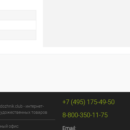
+7 (495) 175-49-50
dozhnik.club - интернет-
художественных товаров
8-800-350-11-75
ный офис:
Email: