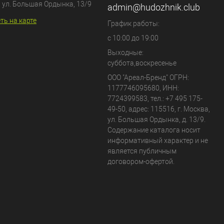
, ул. Большая Ордынка, 13/9
admin@hudozhnik.club
ть на карте
График работы:
с 10:00 до 19:00
Выходные:
суббота,воскресенье
ООО "Ареал-Бренд"
ОГРН:
1177746095680, ИНН:
7724399583, тел.:
+7 495 175-
49-50
,
адрес:
115516
,
г. Москва
,
ул. Большая Ордынка, д. 13/9
.
Содержание каталога носит
информативный характер и не
является публичным
договором-офертой.