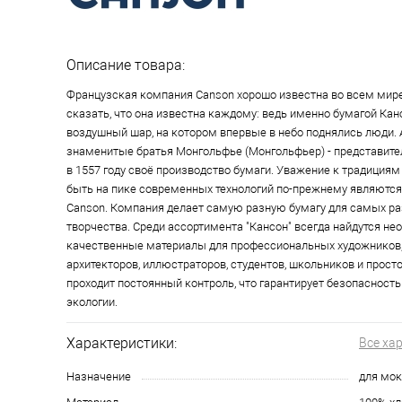
Описание товара:
Французская компания Canson хорошо известна во всем мир
сказать, что она известна каждому: ведь именно бумагой Кан
воздушный шар, на котором впервые в небо поднялись люди. 
знаменитые братья Монгольфье (Монгольфьер) - представите
в 1557 году своё производство бумаги. Уважение к традициям
быть на пике современных технологий по-прежнему являются
Canson. Компания делает самую разную бумагу для самых р
творчества. Среди ассортимента "Кансон" всегда найдутся н
качественные материалы для профессиональных художников,
архитекторов, иллюстраторов, студентов, школьников и просто
проходит постоянный контроль, что гарантирует безопасность
экологии.
Характеристики:
Все ха
Назначение
для мок