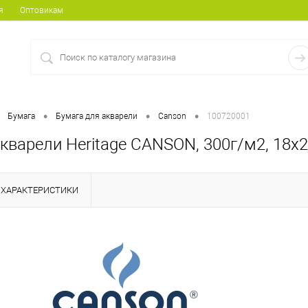
я
Оптовикам
•
•
•
Бумага
Бумага для акварели
Canson
100720001
кварели Heritage CANSON, 300г/м2, 18х2
ХАРАКТЕРИСТИКИ