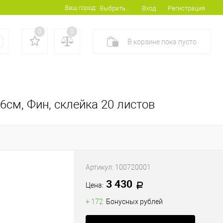
Ваш город:
Вход
Регистрация
Выбрать...
0
0
В корзине
пока
пусто
6см, Фин, склейка 20 листов
Артикул:
100720001
3 430
Цена:
+ 172
Бонусных рублей