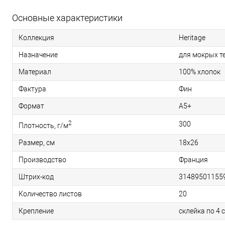
Основные характеристики
Коллекция
Heritage
Назначение
для мокрых т
Материал
100% хлопок
Фактура
Фин
Формат
A5+
2
300
Плотность, г/м
Размер, см
18х26
Производство
Франция
Штрих-код
31489501155
Количество листов
20
Крепление
склейка по 4