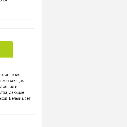
опок
зготовления
еспечивающих
стоянии и
ства, дающие
ков. Белый цвет