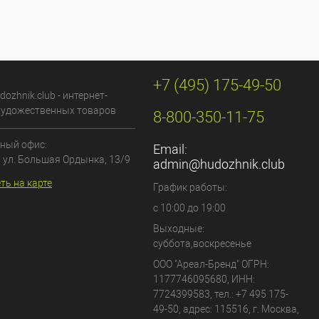
+7 (495) 175-49-50
dozhnik.club - интернет-
художественных товаров
8-800-350-11-75
ный офис:
Email:
, ул. Большая Ордынка, 13/9
admin@hudozhnik.club
ть на карте
График работы:
с 10:00 до 19:00
Выходные:
суббота,воскресенье
ООО "Ареал-Бренд"
ОГРН:
1177746095680, ИНН:
7724399583, тел.:
+7 495 175-
49-50
,
адрес:
115516
,
г. Москва
,