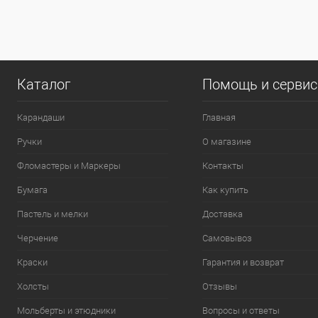
0
Каталог
Помощь и серви
Карандаши
Главная
Ручки
О магазине
Фломастеры и Маркеры
Контакты
Бумага
Как купить
Пастель и мелки
Доставка
Черчение
Самовывоз
Краски
Гарантия и возврат
Холсты
Отзывы
Мольберты и этюдники
Вопросы и ответы