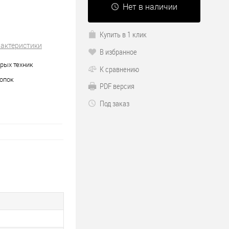
Нет в наличии
Купить в 1 клик
рактеристики
В избранное
рых техник
К сравнению
опок
PDF версия
Под заказ