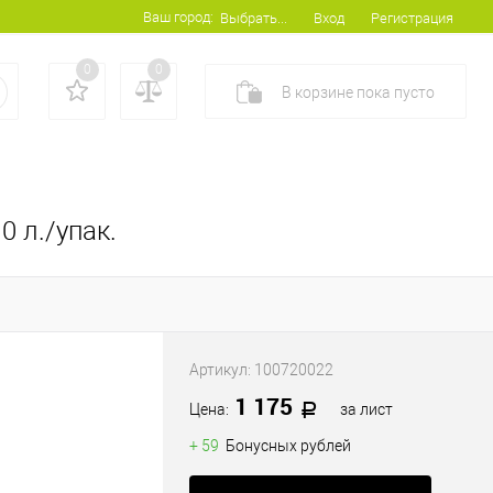
Ваш город:
Вход
Регистрация
Выбрать...
0
0
В корзине
пока
пусто
0 л./упак.
Артикул:
100720022
1 175
Цена:
за лист
+ 59
Бонусных рублей