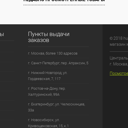
сы
Пункты выдачи
© 2018 hu
заказов
магазин 
г. Москва, более 130 адресов
Централь
г. Санкт-Петербург, пер. Апраксин, 5
г. Москва
г. Нижний Новгород, ул.
Посмотре
Гордеевская, 7, 117
г. Ростов-на-Дону, пер.
Халтуринский, 99А
г. Екатеринбург, ул. Челюскинцев,
33а
г. Новосибирск, ул.
Кривощековская, 15, к.1