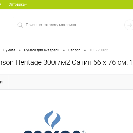
я
Оптовикам
•
•
•
Бумага
Бумага для акварели
Canson
100720022
son Heritage 300г/м2 Сатин 56 x 76 см, 1
КИ