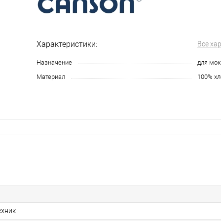
Характеристики:
Все ха
Назначение
для мок
Материал
100% хл
ехник