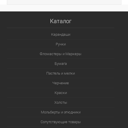
Каталог
Карандаши
Ручки
Фломастеры и Маркеры
Бумага
Пастель и мелки
Черчение
Краски
Холсты
Мольберты и этюдники
Сопутствующие товары