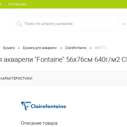
я
Оптовикам
•
•
•
Бумага
Бумага для акварели
Clairefontaine
96371C
 акварели "Fontaine" 56х76см 640г/м2 Cla
ХАРАКТЕРИСТИКИ
Описание товара: