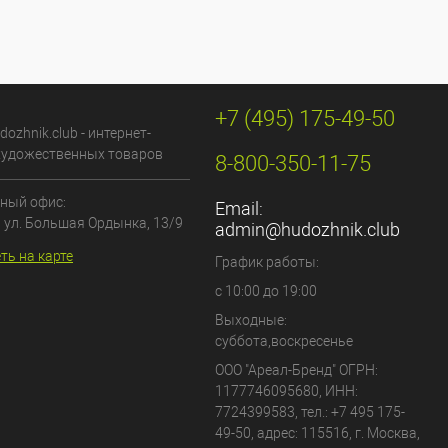
+7 (495) 175-49-50
dozhnik.club - интернет-
художественных товаров
8-800-350-11-75
ный офис:
Email:
, ул. Большая Ордынка, 13/9
admin@hudozhnik.club
ть на карте
График работы:
с 10:00 до 19:00
Выходные:
суббота,воскресенье
ООО "Ареал-Бренд"
ОГРН:
1177746095680, ИНН:
7724399583, тел.:
+7 495 175-
49-50
,
адрес:
115516
,
г. Москва
,