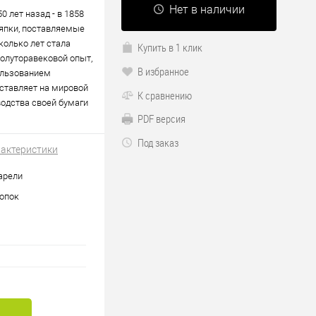
Нет в наличии
0 лет назад - в 1858
ряпки, поставляемые
колько лет стала
Купить в 1 клик
полуторавековой опыт,
В избранное
ользованием
оставляет на мировой
К сравнению
водства своей бумаги
PDF версия
Под заказ
рактеристики
арели
опок