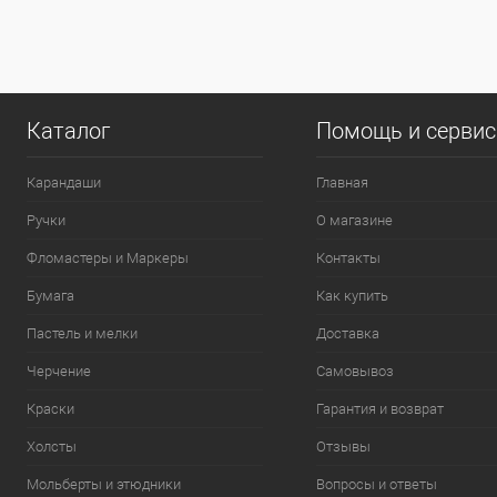
0
Каталог
Помощь и серви
Карандаши
Главная
Ручки
О магазине
Фломастеры и Маркеры
Контакты
Бумага
Как купить
Пастель и мелки
Доставка
Черчение
Самовывоз
Краски
Гарантия и возврат
Холсты
Отзывы
Мольберты и этюдники
Вопросы и ответы