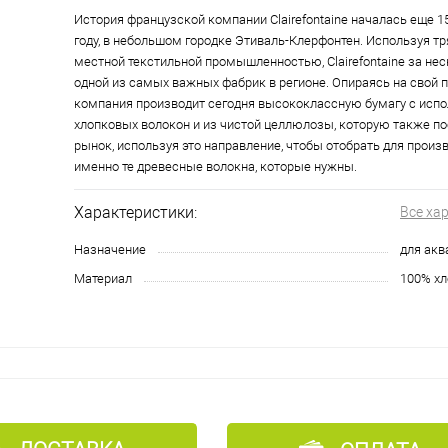
История французской компании Clairefontaine началась еще 15
году, в небольшом городке Этиваль-Клерфонтен. Используя т
местной текстильной промышленностью, Clairefontaine за нес
одной из самых важных фабрик в регионе. Опираясь на свой 
компания производит сегодня высококлассную бумагу с исп
хлопковых волокон и из чистой целлюлозы, которую также п
рынок, используя это направление, чтобы отобрать для произ
именно те древесные волокна, которые нужны.
Характеристики:
Все ха
Назначение
для акв
Материал
100% хл