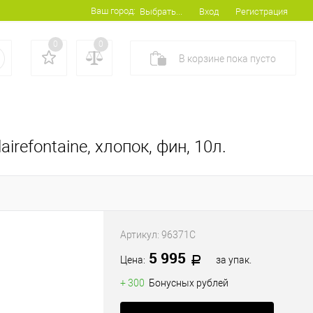
Ваш город:
Вход
Регистрация
Выбрать...
0
0
В корзине
пока
пусто
irefontaine, хлопок, фин, 10л.
Артикул:
96371C
5 995
Цена:
за упак.
+ 300
Бонусных рублей