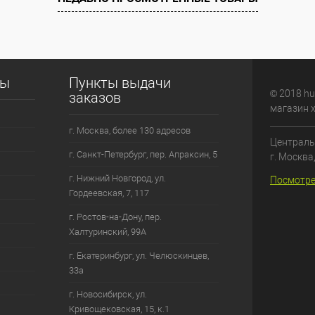
сы
Пункты выдачи
© 2018 hu
заказов
магазин 
г. Москва, более 130 адресов
Централь
г. Санкт-Петербург, пер. Апраксин, 5
г. Москва
г. Нижний Новгород, ул.
Посмотре
Гордеевская, 7, 117
г. Ростов-на-Дону, пер.
Халтуринский, 99А
г. Екатеринбург, ул. Челюскинцев,
33а
г. Новосибирск, ул.
Кривощековская, 15, к.1