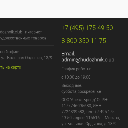
+7 (495) 175-49-50
dozhnik.club - интернет-
художественных товаров
8-800-350-11-75
ный офис:
Email:
, ул. Большая Ордынка, 13/9
admin@hudozhnik.club
ть на карте
График работы:
с 10:00 до 19:00
Выходные:
суббота,воскресенье
ООО "Ареал-Бренд"
ОГРН:
1177746095680, ИНН:
7724399583, тел.:
+7 495 175-
49-50
,
адрес:
115516
,
г. Москва
,
ул. Большая Ордынка, д. 13/9
.