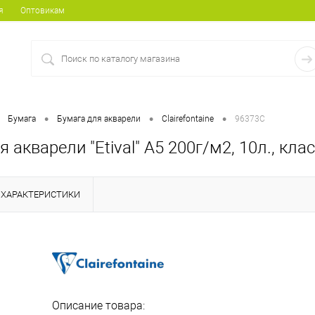
я
Оптовикам
•
•
•
Бумага
Бумага для акварели
Clairefontaine
96373C
 акварели "Etival" А5 200г/м2, 10л., клас
ХАРАКТЕРИСТИКИ
Описание товара: