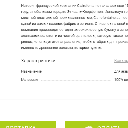
История французской компании Clairefontaine началась еще 15
году, в небольшом городке Этиваль-Клерфонтен. Используя т
местной текстильной промышленностью, Clairefontaine за нес
одной из самых важных фабрик в регионе. Опираясь на свой 
компания производит сегодня высококлассную бумагу с исп
хлопковых волокон и из чистой целлюлозы, которую также п
рынок, используя это направление, чтобы отобрать для произ
именно те древесные волокна, которые нужны.
Характеристики:
Все ха
Назначение
для акв
Материал
100% ц