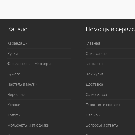
0
Каталог
Помощь и серви
Карандаши
Главная
Ручки
О магазине
Фломастеры и Маркеры
Контакты
Бумага
Как купить
Пастель и мелки
Доставка
Черчение
Самовывоз
Краски
Гарантия и возврат
Холсты
Отзывы
Мольберты и этюдники
Вопросы и ответы