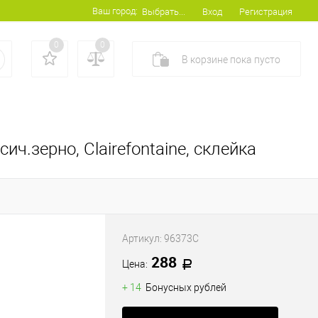
Ваш город:
Вход
Регистрация
Выбрать...
0
0
В корзине
пока
пусто
сич.зерно, Clairefontaine, склейка
Артикул:
96373C
288
Цена:
+ 14
Бонусных рублей