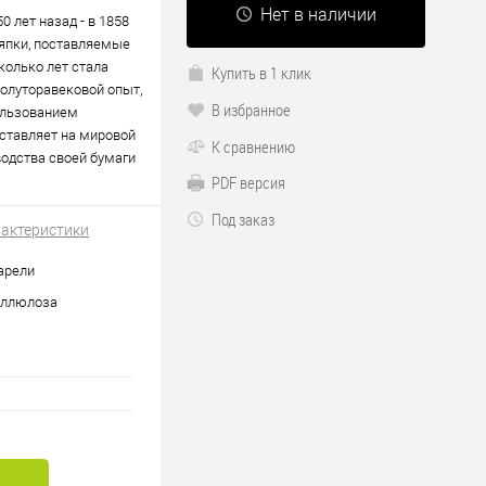
Нет в наличии
0 лет назад - в 1858
ряпки, поставляемые
колько лет стала
Купить в 1 клик
полуторавековой опыт,
В избранное
ользованием
оставляет на мировой
К сравнению
водства своей бумаги
PDF версия
Под заказ
рактеристики
арели
еллюлоза