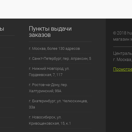
сы
Пункты выдачи
© 2018 hu
заказов
магазин 
г. Москва, более 130 адресов
Централь
г. Санкт-Петербург, пер. Апраксин, 5
г. Москва
г. Нижний Новгород, ул.
Посмотре
Гордеевская, 7, 117
г. Ростов-на-Дону, пер.
Халтуринский, 99А
г. Екатеринбург, ул. Челюскинцев,
33а
г. Новосибирск, ул.
Кривощековская, 15, к.1