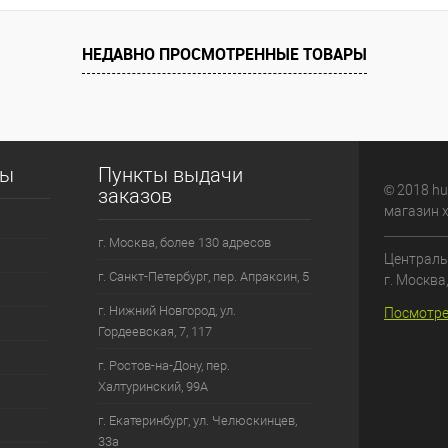
НЕДАВНО ПРОСМОТРЕННЫЕ ТОВАРЫ
сы
Пункты выдачи
© 2018 hu
заказов
магазин 
г. Москва, более 130 адресов
Централь
г. Санкт-Петербург, пер. Апраксин, 5
г. Москва
г. Нижний Новгород, ул.
Посмотре
Гордеевская, 7, 117
г. Ростов-на-Дону, пер.
Халтуринский, 99А
г. Екатеринбург, ул. Челюскинцев,
33а