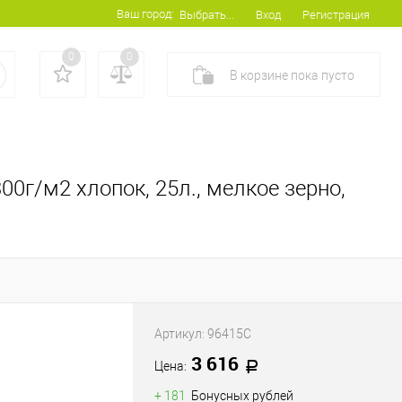
Ваш город:
Вход
Регистрация
Выбрать...
0
0
В корзине
пока
пусто
00г/м2 хлопок, 25л., мелкое зерно,
Артикул:
96415C
3 616
Цена:
+ 181
Бонусных рублей