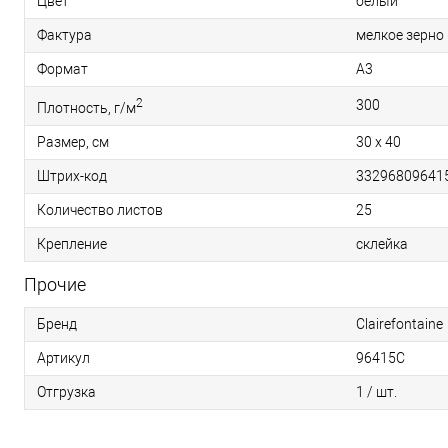
Цвет
белый
Фактура
мелкое зерно 
Формат
A3
2
300
Плотность, г/м
Размер, см
30 х 40
Штрих-код
33296809641
Количество листов
25
Крепление
склейка
Прочие
Бренд
Clairefontaine
Артикул
96415C
Отгрузка
1 / шт.