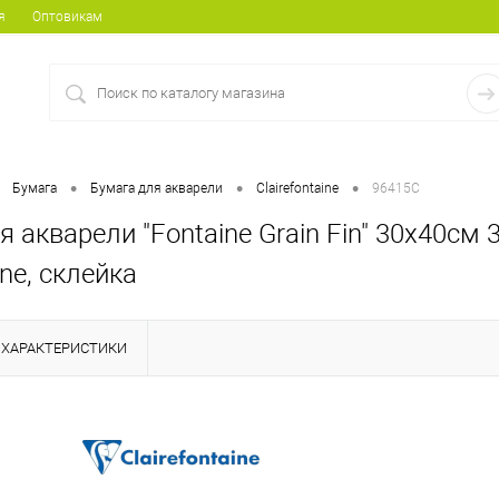
я
Оптовикам
•
•
•
Бумага
Бумага для акварели
Clairefontaine
96415C
 акварели "Fontaine Grain Fin" 30х40см 3
ine, склейка
ХАРАКТЕРИСТИКИ