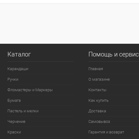
0
Каталог
Помощь и серви
Карандаши
Главная
Ручки
О магазине
Фломастеры и Маркеры
Контакты
Бумага
Как купить
Пастель и мелки
Доставка
Черчение
Самовывоз
Краски
Гарантия и возврат