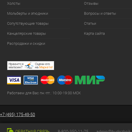
Холсты
Отзывы
Мольберты и этюдники
Вопросы и ответы
Сопутствующие товары
Статьи
Канцелярские товары
Карта сайта
Распродажи и скидки
Работаем для Вас пн.-пт.: 10:00-19:00 МСК
+7 (495) 175-49-50
ОБРАТНАЯ СВЯЗЬ
8-800-350-11-75
admin@hudozhnik.