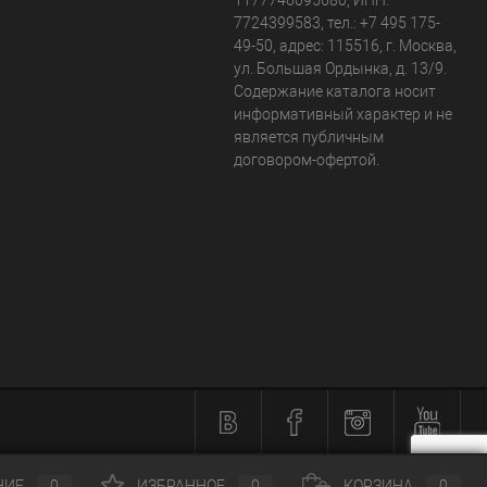
1177746095680, ИНН:
7724399583, тел.:
+7 495 175-
49-50
,
адрес:
115516
,
г. Москва
,
ул. Большая Ордынка, д. 13/9
.
Содержание каталога носит
информативный характер и не
является публичным
договором-офертой.
НИЕ
0
ИЗБРАННОЕ
0
КОРЗИНА
0