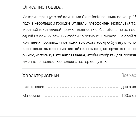
Описание товара:
История французской компании Clairefontaine началась еще 15
году, в небольшом городке Этиваль-Клерфонтен. Используя т
местной текстильной промышленностью, Clairefontaine за нес
одной из самых важных фабрик в регионе. Опираясь на свой 
компания производит сегодня высококлассную бумагу с исп
хлопковых волокон и из чистой целлюлозы, которую также п
рынок, используя это направление, чтобы отобрать для произ
именно те древесные волокна, которые нужны.
Характеристики:
Все ха
Назначение
для акв
Материал
100% хл