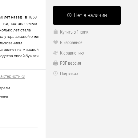
Нет в наличии
0 лет назад - в 1858
ряпки, поставляемые
колько лет стала
Купить в 1 клик
полуторавековой опыт,
В избранное
ользованием
оставляет на мировой
К сравнению
водства своей бумаги
PDF версия
Под заказ
рактеристики
арели
опок