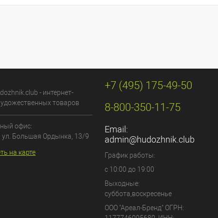
+7 (495) 175-49-50
dozhnik.club - интернет-
художественных товаров
8-800-350-11-75
ный офис:
Email:
, ул. Большая Ордынка, 13/9
admin@hudozhnik.club
ть на карте
График работы:
с 10:00 до 19:00
Выходные:
суббота,воскресенье
ООО "Ареал-Бренд"
ОГРН: