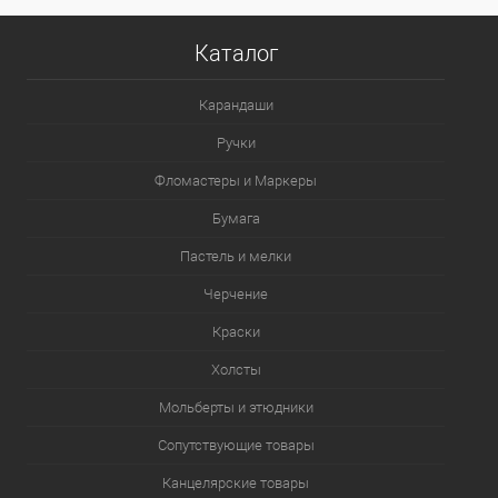
В корзину
Каталог
В избранное
В наличии
Карандаши
Ручки
Фломастеры и Маркеры
Бумага
Пастель и мелки
Черчение
Краски
Холсты
Мольберты и этюдники
Сопутствующие товары
Канцелярские товары