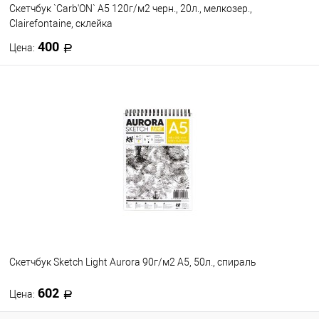
Скетчбук `Carb'ON` А5 120г/м2 черн., 20л., мелкозер.,
Clairefontaine, склейка
400
Цена:
В корзину
В избранное
В наличии
Скетчбук Sketch Light Aurora 90г/м2 А5, 50л., спираль
602
Цена: