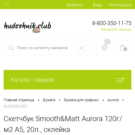
Вход
Регистрация
Выбрать...
8-800-350-11-75
Заказать звонок
0
Каталог товаров
•
•
•
•
Главная страница
Бумага
Бумага для графики
Aurora
AU529001500
Скетчбук Smooth&Matt Aurora 120г/
м2 А5, 20л., склейка