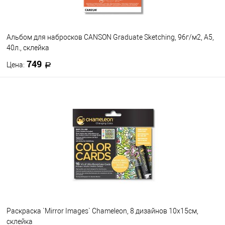
Альбом для набросков CANSON Graduate Sketching, 96г/м2, A5,
40л., склейка
749
Цена:
В корзину
В избранное
В наличии
Раскраска `Mirror Images` Chameleon, 8 дизайнов 10х15см,
склейка