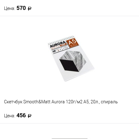
570
Цена:
В корзину
В избранное
В наличии
Скетчбук Smooth&Matt Aurora 120г/м2 А5, 20л., спираль
456
Цена:
В корзину