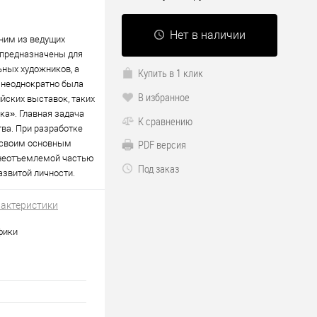
Нет в наличии
дним из ведущих
 предназначены для
ьных художников, а
Купить в 1 клик
 неоднократно была
В избранное
ских выставок, таких
ка». Главная задача
К сравнению
ва. При разработке
PDF версия
я своим основным
 неотъемлемой частью
Под заказ
звитой личности.
рактеристики
фики