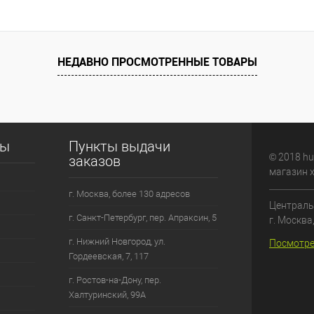
НЕДАВНО ПРОСМОТРЕННЫЕ ТОВАРЫ
сы
Пункты выдачи
© 2018 hu
заказов
магазин 
г. Москва, более 130 адресов
Централь
г. Санкт-Петербург, пер. Апраксин, 5
г. Москва
г. Нижний Новгород, ул.
Посмотре
Гордеевская, 7, 117
г. Ростов-на-Дону, пер.
Халтуринский, 99А