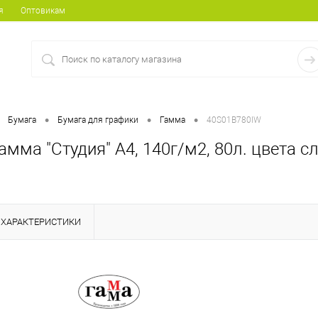
я
Оптовикам
•
•
•
Бумага
Бумага для графики
Гамма
40S01B780IW
амма "Студия" A4, 140г/м2, 80л. цвета с
ХАРАКТЕРИСТИКИ