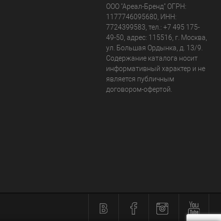
ООО "Ареал-Бренд"
ОГРН:
1177746095680, ИНН:
7724399583, тел.:
+7 495 175-
49-50
,
адрес:
115516
,
г. Москва
,
ул. Большая Ордынка, д. 13/9
.
Содержание каталога носит
информативный характер и не
является публичным
договором-офертой.