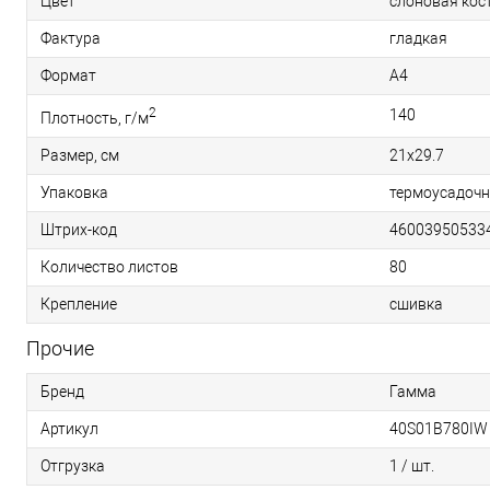
Цвет
слоновая кос
Фактура
гладкая
Формат
A4
2
140
Плотность, г/м
Размер, см
21х29.7
Упаковка
термоусадочн
Штрих-код
46003950533
Количество листов
80
Крепление
сшивка
Прочие
Бренд
Гамма
Артикул
40S01B780IW
Отгрузка
1 / шт.