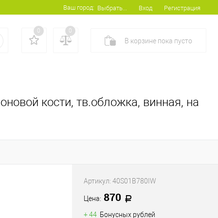
Ваш город:
Вход
Регистрация
Выбрать...
0
0
В корзине
пока
пусто
лоновой кости, тв.обложка, винная, на
Артикул:
40S01B780IW
870
Цена:
+ 44
Бонусных рублей