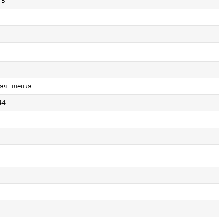
ть
ая пленка
44