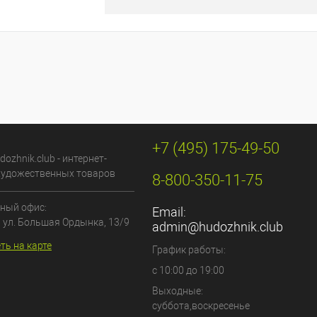
+7 (495) 175-49-50
dozhnik.club - интернет-
художественных товаров
8-800-350-11-75
ный офис:
Email:
, ул. Большая Ордынка, 13/9
admin@hudozhnik.club
ть на карте
График работы:
с 10:00 до 19:00
Выходные:
суббота,воскресенье