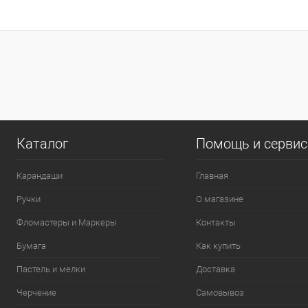
0
Каталог
Помощь и серви
Карандаши
Главная
Ручки
О магазине
Фломастеры и Маркеры
Контакты
Бумага
Как купить
Пастель и мелки
Доставка
Черчение
Самовывоз