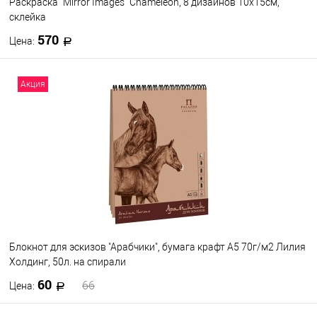
Раскраска `Mirror Images` Chameleon, 8 дизайнов 10х15см,
склейка
570
Цена:
В корзину
Акция
В избранное
В наличии
Блокнот для эскизов "Арабчики", бумага крафт А5 70г/м2 Лилия
Холдинг, 50л. на спирали
60
66
Цена: