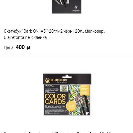
Скетчбук `Carb'ON` А5 120г/м2 черн., 20л., мелкозер.,
Clairefontaine, склейка
400
Цена:
В корзину
В избранное
В наличии