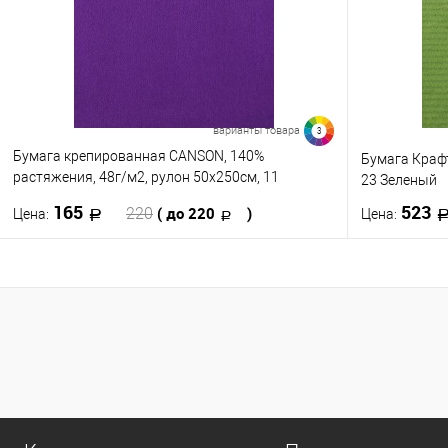
варианты товара
3
Бумага крепированная CANSON, 140%
Бумага Крафт
растяжения, 48г/м2, рулон 50х250см, 11
23 Зеленый
Фиолетовый
165
523
( до 220
)
220
Цена:
Цена:
В корзину
Купить в 1 клик
К сравнению
Купить в 1
В избранное
В наличии
В избранно
0
Цвет
Цвет