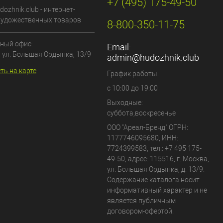
+7 (495) 175-49-50
dozhnik.club - интернет-
художественных товаров
8-800-350-11-75
ный офис:
Email:
, ул. Большая Ордынка, 13/9
admin@hudozhnik.club
ть на карте
График работы:
с 10:00 до 19:00
Выходные:
суббота,воскресенье
ООО "Ареал-Бренд"
ОГРН:
1177746095680, ИНН:
7724399583, тел.:
+7 495 175-
49-50
,
адрес:
115516
,
г. Москва
,
ул. Большая Ордынка, д. 13/9
.
Содержание каталога носит
информативный характер и не
является публичным
договором-офертой.