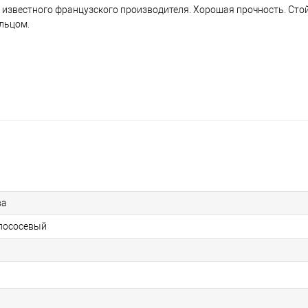
т известного французского производителя. Хорошая прочность. Ст
льцом.
ва
 лососевый