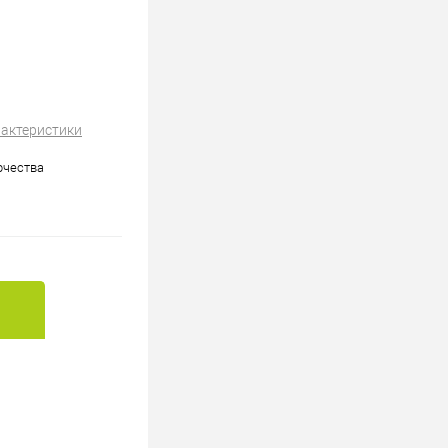
рактеристики
рчества