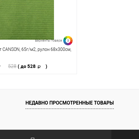
варианты товара
3
 CANSON, 65г/м2, рулон 68х300см,
( до 528
)
528
В корзину
 клик
К сравнению
НЕДАВНО ПРОСМОТРЕННЫЕ ТОВАРЫ
е
В наличии