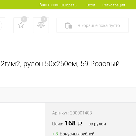
Ваш город:
Вход
Регистрация
Выбрать...
0
0
В корзине
пока
пусто
2г/м2, рулон 50х250см, 59 Розовый
Артикул:
200001403
168
Цена:
за рулон
+ 8
Бонусных рублей