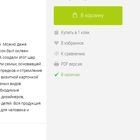
В корзину
Купить в 1 клик
В избранное
е. Можно даже
сон был оклеен
К сравнению
А создали этот шар
PDF версия
ли семьи, основавшей
 предков и стремление
В наличии
 визитной карточкой
азных видов
еобходимые
 дизайнеров,
 детей. Вся продукция
 для человека и