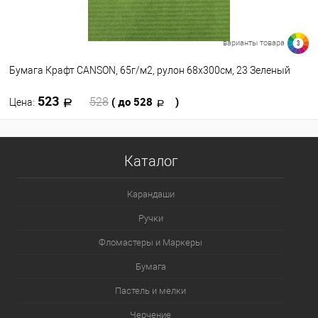
варианты товара
3
Бумага Крафт CANSON, 65г/м2, рулон 68х300см, 23 Зеленый
523
( до 528
)
528
Цена:
В корзину
Каталог
В избранное
В наличии
Карандаши
Цвет
Ручки
Фломастеры и Маркеры
Бумага
Пастель и мелки
Черчение