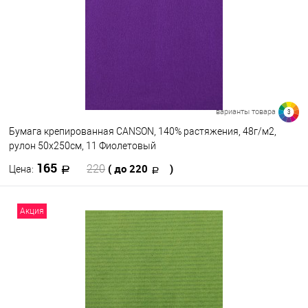
варианты товара
3
Бумага крепированная CANSON, 140% растяжения, 48г/м2,
рулон 50х250см, 11 Фиолетовый
165
( до 220
)
220
Цена:
В корзину
Акция
В избранное
В наличии
Цвет