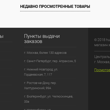
НЕДАВНО ПРОСМОТРЕННЫЕ ТОВАРЫ
сы
Пункты выдачи
© 2018 hu
заказов
магазин 
г. Москва, более 130 адресов
Централь
г. Санкт-Петербург, пер. Апраксин, 5
г. Москва
г. Нижний Новгород, ул.
Посмотре
Гордеевская, 7, 117
г. Ростов-на-Дону, пер.
Халтуринский, 99А
г. Екатеринбург, ул. Челюскинцев,
33а
г. Новосибирск, ул.