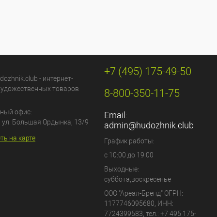
+7 (495) 175-49-50
dozhnik.club - интернет-
художественных товаров
8-800-350-11-75
ный офис:
Email:
, ул. Большая Ордынка, 13/9
admin@hudozhnik.club
ть на карте
График работы:
с 10:00 до 19:00
Выходные:
суббота,воскресенье
ООО "Ареал-Бренд"
ОГРН:
1177746095680, ИНН:
7724399583, тел.:
+7 495 175-