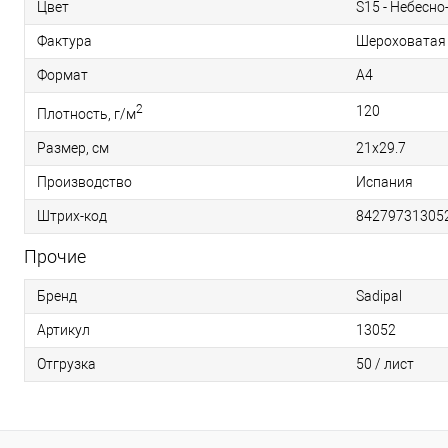
Цвет
S15 - Небесно
Фактура
Шероховатая
Формат
A4
2
120
Плотность, г/м
Размер, см
21х29.7
Производство
Испания
Штрих-код
84279731305
Прочие
Бренд
Sadipal
Артикул
13052
Отгрузка
50 / лист