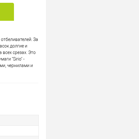
 отбеливателей. За
асок долгие и
 всех срезах. Это
ги "Sirio" -
ми, чернилами и