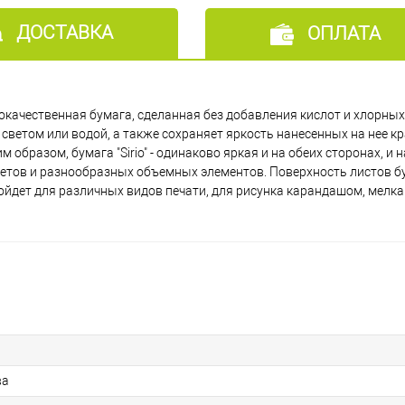
ДОСТАВКА
ОПЛАТА
сококачественная бумага, сделанная без добавления кислот и хлорных
светом или водой, а также сохраняет яркость нанесенных на нее кр
бразом, бумага "Sirio" - одинаково яркая и на обеих сторонах, и на
тов и разнообразных объемных элементов. Поверхность листов бума
ойдет для различных видов печати, для рисунка карандашом, мелка
ва