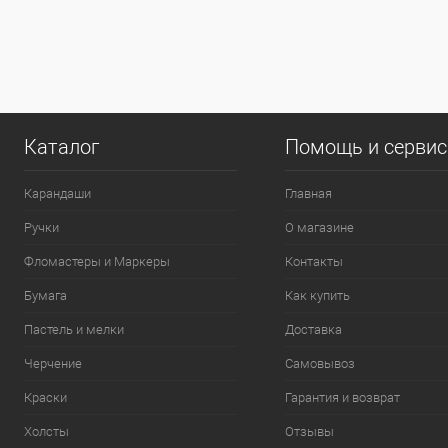
0
Каталог
Помощь и серви
Карандаши
Главная
Ручки
О магазине
Фломастеры и Маркеры
Контакты
Бумага
Как купить
Пастель и мелки
Доставка
Черчение
Самовывоз
Краски
Гарантия и возврат
Холсты
Отзывы