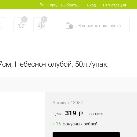
Ваш город:
Вход
Регистрация
Выбрать...
0
0
В корзине
пока
пусто
7см, Небесно-голубой, 50л./упак.
Артикул:
13052
319
Цена:
за лист
+ 16
Бонусных рублей