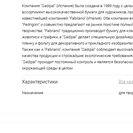
Компания "Sadipal" (Испания) была создана в 1989 году с цел
ассортимент высококачественной бумаги для художников, п
известнейшей компанией "Fabriano" (Италия). Обе компании в
"Fedrigoni" и совместно предлагают на рынке поистине полны
творчества: "Fabriano" традиционно производит бумагу для кл
живописи и графики, а "Sadipal" делает специальную дизайнер
пленку и фольгу для декоративного и прикладного изобразите
Также как и "Fabriano", компания "Sadipal" соблюдает высоча
качества продукции и строжайшие экологические требования
"Sadipal" проходит постоянный контроль и является безопасно
окружающей среды в целом.
Характеристики:
Все ха
Назначение
для тво