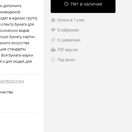
Нет в наличии
ью дополнить
роизводимой
ходят в единую группу
Купить в 1 клик
й спектр бумаги для
В избранное
ассических видов
скую бумагу, картон,
К сравнению
льного искусства.
PDF версия
йшие стандарты
. Вся бумага марки
Под заказ
й и для людей, для
рактеристики
рчества