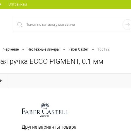
я
Оптовикам
•
•
•
Черчение
Чертёжные линеры
Faber Castell
166199
ая ручка ECCO PIGMENT, 0.1 мм
КИ
Другие варианты товара