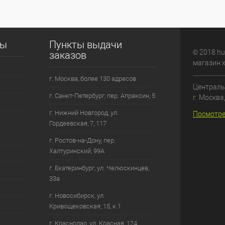
сы
Пункты выдачи
© 2018 hu
заказов
магазин 
г. Москва, более 130 адресов
Централь
г. Санкт-Петербург, пер. Апраксин, 5
г. Москва
г. Нижний Новгород, ул.
Посмотре
Гордеевская, 7, 117
г. Ростов-на-Дону, пер.
Халтуринский, 99А
г. Екатеринбург, ул. Челюскинцев,
33а
г. Новосибирск, ул.
Кривощековская, 15, к.1
г. Краснодар, ул. Красная, 124