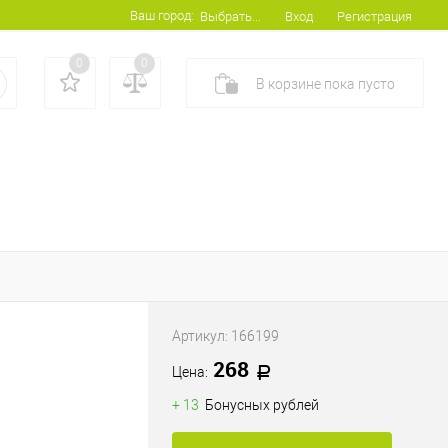
Ваш город:
Вход
Регистрация
Выбрать...
0
0
В корзине
пока
пусто
Артикул:
166199
268
Цена:
+ 13
Бонусных рублей