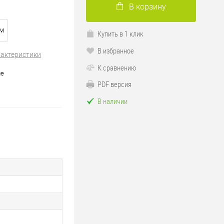
В корзину
мм
Купить в 1 клик
В избранное
рактеристики
К сравнению
ие
PDF версия
В наличии