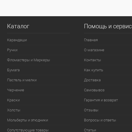
0
Каталог
Помощь и серви
Карандаши
Главная
Ручки
О магазине
Фломастеры и Маркеры
Контакты
Бумага
Как купить
Пастель и мелки
Доставка
Черчение
Самовывоз
Краски
Гарантия и возврат
Холсты
Отзывы
Мольберты и этюдники
Вопросы и ответы
Сопутствующие товары
Статьи