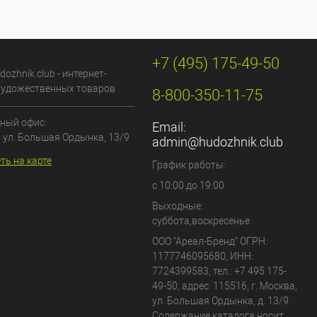
+7 (495) 175-49-50
dozhnik.club - интернет-
художественных товаров
8-800-350-11-75
ный офис:
Email:
, ул. Большая Ордынка, 13/9
admin@hudozhnik.club
ть на карте
График работы:
с 10:00 до 19:00
Выходные:
суббота,воскресенье
ООО "Ареал-Бренд"
ОГРН:
1177746095680, ИНН:
7724399583, тел.:
+7 495 175-
49-50
,
адрес:
115516
,
г. Москва
,
ул. Большая Ордынка, д. 13/9
.
Содержание каталога носит