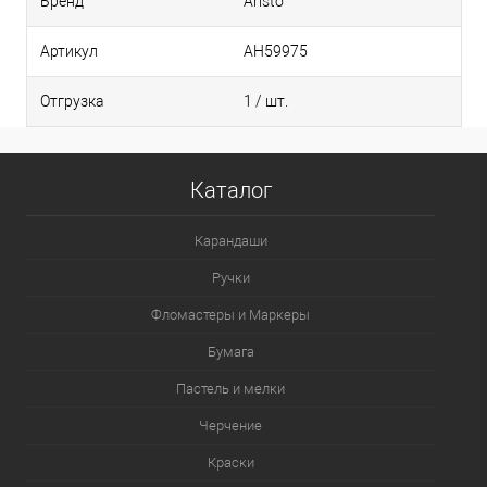
Бренд
Aristo
Артикул
AH59975
Отгрузка
1 / шт.
Каталог
Карандаши
Ручки
Фломастеры и Маркеры
Бумага
Пастель и мелки
Черчение
Краски