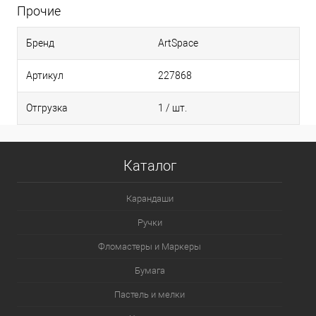
Прочие
Бренд
ArtSpace
Артикул
227868
Отгрузка
1 / шт.
Каталог
Карандаши
Ручки
Фломастеры и Маркеры
Бумага
Пастель и мелки