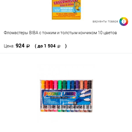
варианты товара
2
Фломастеры BIBA с тонким и толстым кончиком 10 цветов
924
( до 1 504
)
Цена:
В корзину
В избранное
В наличии
Набор цветов
10
18