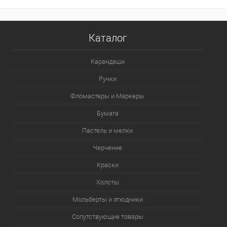
В корзину
Каталог
В избранное
В наличии
Карандаши
Ручки
Фломастеры и Маркеры
Бумага
Пастель и мелки
Черчение
Краски
Холсты
Мольберты и этюдники
Сопутствующие товары