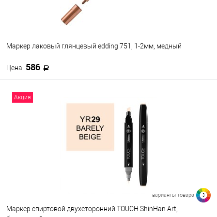
GR3 - Зеленая трава
Маркер лаковый глянцевый edding 751, 1-2мм, медный
YG3 - Весенний луг
586
Цена:
YL2 - Летнее солнце
В корзину
Акция
YO3 - Теплый закат
В избранное
В наличии
OR4 - Севильский апельсин
PR4 - Фиолетовый виноградный
варианты товара
3
Маркер спиртовой двухсторонний TOUCH ShinHan Art,
OL3 - Оливковый