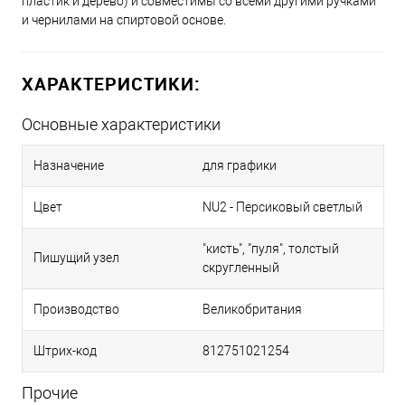
пластик и дерево) и совместимы со всеми другими ручками
и чернилами на спиртовой основе.
NG4 - Серый нейтральный
ХАРАКТЕРИСТИКИ:
GR4 - Хвойный
Основные характеристики
GR2 - Шалфей темный
Назначение
для графики
GR1 - Зеленое яблоко
Цвет
NU2 - Персиковый светлый
"кисть", "пуля", толстый
Пишущий узел
BR3 - Корица
скругленный
Производство
Великобритания
BR1 - Серо-коричневый
Штрих-код
812751021254
RD5 - Бургунди
Прочие