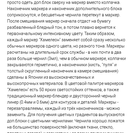
просто одеть доп.блок сверху на маркер вместо колпачка.
BL4 - Васильковый
Наконечник маркера и наконечник дополнительного блока
соприкоснутся, и бесцветные чернила перетекут в маркер.
После смешивания маркер сначала отдаст на бумагу
OR3 - Мандариновый
разбавленный бледный тон, а потом плавно вернется к
первоначальному интенсивному цвету. Таким образом,
каждый маркер "Хамелеон" заменяет собой сразу несколько
обычных маркеров одного цвета, но разного тона. Маркеры
RD2 - Красный коралл
расчитаны на длительный срок службы - в них почти в два
раза больше чернил (3мл), чем в обычном маркере, колпачки
закрываются герметично, а наконечники (кисть, "пуля" и
RD3 - Киноварь
толстый скругленный наконечник в камере смешивания)
сделаны в Японии из высококачественных и
высокопрочных материалов. В цветовой палитре маркеров
WG3 - Серый теплый 3
"Хамелеон" есть 50 ярких светостойких оттенков, а также
традиционный маркер-блендер и двусторонний черный
линер (0.4мм и 0.6мм) для контуров и деталей. Маркеры -
CG9 - Серый холодный 9
перезаправляемы, каждый из трёх наконечников - можно
заменить. Для получения цветных градиентов выпускаются
доп.блоки с цветными чернилами. Чернила хорошо ложатся
CG5 - Серый холодный 5
на большинство поверхностей (включая ткани, стекло,