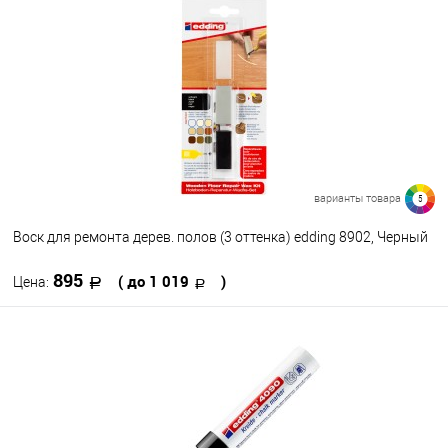
В избранное
В наличии
NU1 - Бисквит
Цвет
WG7
YO2
VO2
BV2
PK5
CG8 - Серый холодный 8
PK4
PK2
BG3
BG1
BL7
BK4 - Черный глубокий
варианты товара
5
Посмотреть все варианты
Воск для ремонта дерев. полов (3 оттенка) edding 8902, Черный
BR2 - Горячее какао
895
( до 1 019
)
Цена:
RD4 - Малиново-красный
В корзину
В избранное
В наличии
Цвет