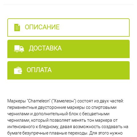
BV2 - Лаванда
PK5 - Фуксия
ОПИСАНИЕ
PK4 - Розовый пион
ДОСТАВКА
PK2 - Пыльная роза
ОПЛАТА
BG3 - Бирюзовый
Маркеры "Chameleon" ("Хамелеон") состоят из двух частей:
BG1 - Лагуна
перманентные двусторонние маркеры со спиртовыми
чернилами и дополнительный блок с бесцветными
чернилами, который позволяет менять тон маркера от
BL7 - Индиго
интенсивного к бледному, давая возможность создавать на
бумаге безупречные плавные переходы. Для этого нужно