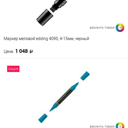
варианты товара
>10
Маркер меловой edding 4090, 4-15мм, черный
1 048
Цена:
В корзину
Акция
В избранное
В наличии
Цвет
001
066
065
049
011
007
004
003
002
069
варианты товара
4