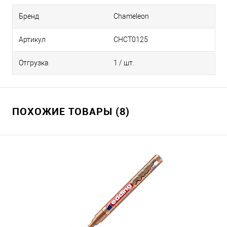
Бренд
Chameleon
BL2 - Голубой детский
Артикул
CHCT0125
BR4 - Умбра жженая
Отгрузка
1 / шт.
VO4 - Фиолетовый темный
ПОХОЖИЕ ТОВАРЫ (8)
BV4 - Сине-фиолетовый
BL3 - Небесно-голубой
BL6 - Синий королевский
BG4 - Аквамарин