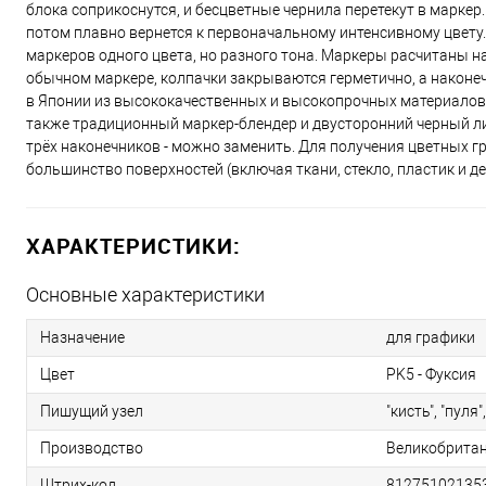
блока соприкоснутся, и бесцветные чернила перетекут в марке
потом плавно вернется к первоначальному интенсивному цвету
маркеров одного цвета, но разного тона. Маркеры расчитаны на 
обычном маркере, колпачки закрываются герметично, а наконеч
в Японии из высококачественных и высокопрочных материалов. 
также традиционный маркер-блендер и двусторонний черный лин
трёх наконечников - можно заменить. Для получения цветных 
большинство поверхностей (включая ткани, стекло, пластик и д
ХАРАКТЕРИСТИКИ:
Основные характеристики
Назначение
для графики
Цвет
PK5 - Фуксия
Пишущий узел
"кисть", "пул
Производство
Великобрита
Штрих-код
81275102135