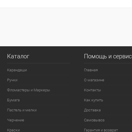
В корзину
Купить в 1 клик
К сравнению
Купить в 1
В избранное
В наличии
В избранно
0
Цвет
Каталог
Помощь и серви
Карандаши
Главная
Ручки
О магазине
Фломастеры и Маркеры
Контакты
Бумага
Как купить
Пастель и мелки
Доставка
Черчение
Самовывоз
Краски
Гарантия и возврат