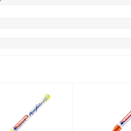
CG5 - Серый холодный 5
NG4 - Серый нейтральный
GR4 - Хвойный
GR2 - Шалфей темный
GR1 - Зеленое яблоко
BR3 - Корица
BR1 - Серо-коричневый