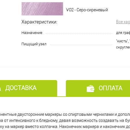
VO2 - Серо-сиреневый
Характеристики:
Все ха
BV2 - Лаванда
Назначение
для гра
"кисть",
Пишущий узел
скругл
PK5 - Фуксия
PK4 - Розовый пион
PK2 - Пыльная роза
ДОСТАВКА
ОПЛАТА
BG3 - Бирюзовый
рманентные двусторонние маркеры со спиртовыми чернилами и допол
а от интенсивного к бледному, давая возможность создавать на б
BG1 - Лагуна
рху на маркер вместо колпачка. Наконечник маркера и наконечник 