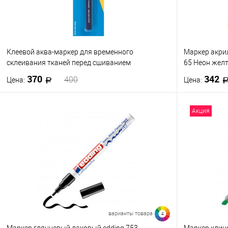
Клеевой аква-маркер для временного
Маркер акрил
склеивания тканей перед сшиванием
65 Неон жел
370
342
400
Цена:
Цена:
В корзину
Акция
Купить в 1 клик
К сравнению
Купить в 1
В избранное
В наличии
В избранно
Цвет
65
910
варианты товара
4
Маркер глянцевый лаковый edding 753,
Маркер клин