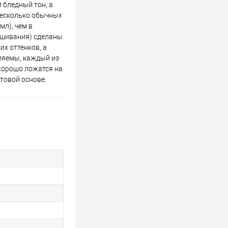
 бледный тон, а
несколько обычных
мл), чем в
мешивания) сделаны
х оттенков, а
вляемы, каждый из
 хорошо ложатся на
товой основе.