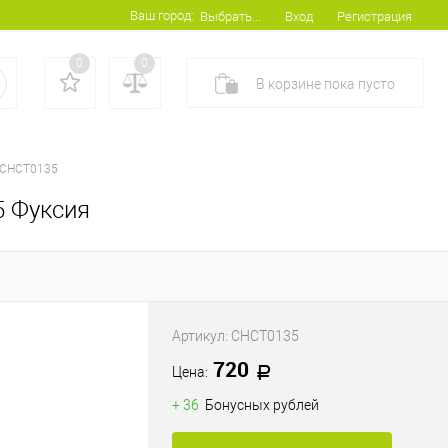
Ваш город:
Вход
Регистрация
Выбрать...
0
0
В корзине
пока
пусто
CHCT0135
5 Фуксия
Артикул:
CHCT0135
720
Цена:
+ 36
Бонусных рублей