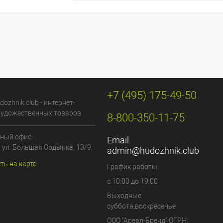
+7 (495) 175-49-50
dozhnik.club - интернет-
художественных товаров
8-800-350-11-75
ный офис:
Email:
, ул. Большая Ордынка, 13/9
admin@hudozhnik.club
ть на карте
График работы:
с 10:00 до 19:00
Выходные:
суббота,воскресенье
ООО "Ареал-Бренд"
ОГРН: