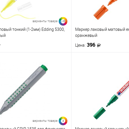
RD5 - Бургунди
варианты товара
>10
овый тонкий (1-2мм) Edding 5300,
Маркер лаковый матовый ed
BL2 - Голубой детский
тый
оранжевый
396
Цена:
BR4 - Умбра жженая
В корзину
В корз
VO4 - Фиолетовый темный
 клик
К сравнению
Купить в 1 клик
е
В наличии
В избранное
BV4 - Сине-фиолетовый
917
923
927
916
BL3 - Небесно-голубой
66
69
905
906
варианты товара
3
BL6 - Синий королевский
овидный GRIP 1535 для флипчарта,
Маркер лаковый глянцевый e