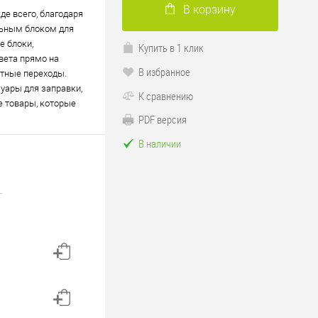
В корзину
де всего, благодаря
льным блоком для
е блоки,
Купить в 1 клик
вета прямо на
В избранное
нтные переходы.
уары для заправки,
К сравнению
е товары, которые
PDF версия
В наличии