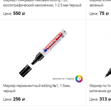
П
каллиграфический наконечник, 1-2.5 мм Черный
зеленый
550
75
Цена:
Цена:
В корзину
Купить в 1 клик
К сравнению
Купить в 1
В избранное
В наличии
В избранно
Цвет
Цвет
варианты товара
3
Маркер перманентный edding №1, 1-5мм,
Маркер по т
черный
кипячение до
256
313
Цена:
Цена: