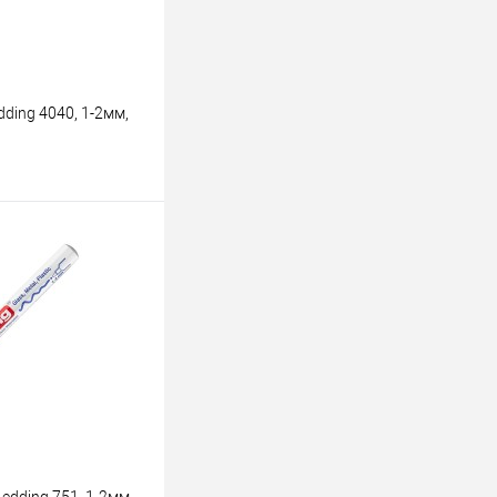
ding 4040, 1-2мм,
ину
К сравнению
В наличии
dding 751, 1-2мм,