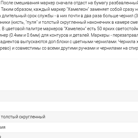
р. После смешивания маркер сначала отдаст на бумагу разбавленный
. Таким образом, каждый маркер "Хамелеон" заменяет собой сразу 
BL7 - Индиго
длительный срок службы - в них почти в два раза больше чернил (3
ники (кисть, "пуля" и толстый скругленный наконечник в камере с
В цветовой палитре маркеров "Хамелеон" есть 50 ярких светостойки
BL4 - Васильковый
ер (0.4мм и 0.6мм) для контуров и деталей. Маркеры - перезапра
градиентов выпускаются доп.блоки с цветными чернилами. Чернила
ерево) и совместимы со всеми другими ручками и чернилами на спир
OR3 - Мандариновый
RD2 - Красный коралл
RD3 - Киноварь
WG3 - Серый теплый 3
я", толстый скругленный
ния
CG9 - Серый холодный 9
3