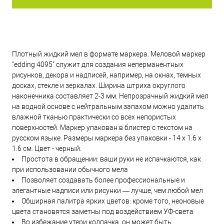
Плотный жидкий мел в формате маркера. Меловой маркер
"edding 4095" служит для создания неперманентных
рисунков, декора и надписей, например, на окнах, темных
досках, стекле и зеркалах. Ширина штриха округлого
наконечника составляет 2-3 мм. Непрозрачный жидкий мел
на водной основе с нейтральным запахом можно удалить
влажной тканью практически со всех непористых
поверхностей. Маркер упакован в блистер с текстом на
русском языке. Размеры маркера без упаковки - 14 x 1.6 x
1.6 см. Цвет - черный.
Простота в обращении: ваши руки не испачкаются, как
при использовании обычного мела
Позволяет создавать более профессиональные и
элегантные надписи или рисунки — лучше, чем любой мел
Обширная палитра ярких цветов: кроме того, неоновые
цвета становятся заметны под воздействием УФ-света
Во избежание утери колпачка, он может быть