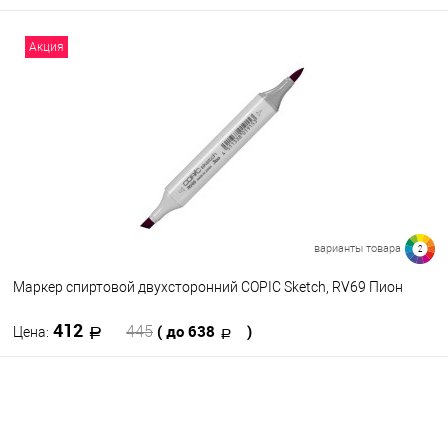
В корзину
Акция
В избранное
В наличии
варианты товара
2
Маркер спиртовой двухсторонний COPIC Sketch, RV69 Пион
412
( до 638
)
445
Цена:
В корзину
В избранное
В наличии