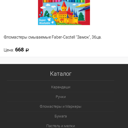
Фломастеры смываемые Faber-Castell "Замок", 36цв.
668
Цена:
В корзину
Каталог
В избранное
В наличии
Карандаши
Ручки
Фломастеры и Маркеры
Бумага
Пастель и мелки