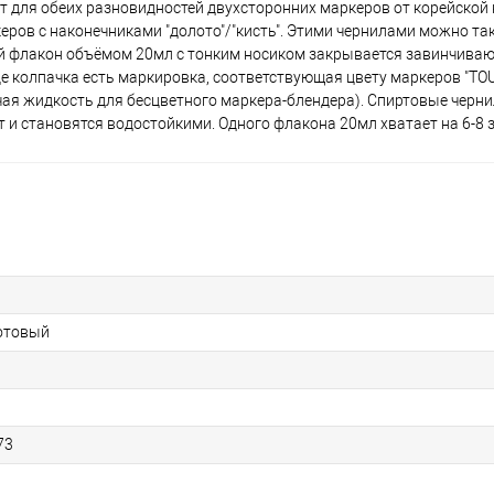
т для обеих разновидностей двухсторонних маркеров от корейской
аркеров с наконечниками "долото"/"кисть". Этими чернилами можно т
й флакон объёмом 20мл с тонким носиком закрывается завинчива
 колпачка есть маркировка, соответствующая цвету маркеров "TOU
чая жидкость для бесцветного маркера-блендера). Спиртовые черни
 и становятся водостойкими. Одного флакона 20мл хватает на 6-8 
котовый
73