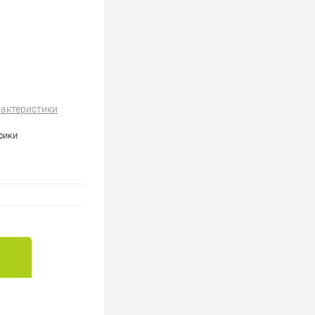
рактеристики
фики