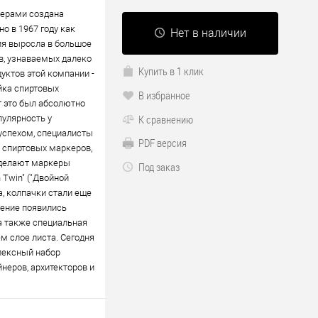
керами создана
о в 1967 году как
Нет в наличии
я выросла в большое
, узнаваемых далеко
Купить в 1 клик
уктов этой компании -
йка спиртовых
В избранное
т это был абсолютно
К сравнению
пулярность у
 успехом, специалисты
PDF версия
 спиртовых маркеров,
 делают маркеры
Под заказ
Twin" ("Двойной
а, колпачки стали еще
нение появились
 а также специальная
м слое листа. Сегодня
плексный набор
неров, архитекторов и