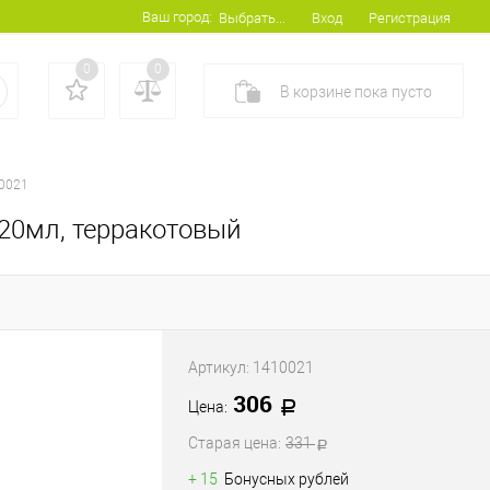
Ваш город:
Вход
Регистрация
Выбрать...
0
0
В корзине
пока
пусто
0021
 20мл, терракотовый
Артикул:
1410021
306
Цена:
Старая цена:
331
+ 15
Бонусных рублей