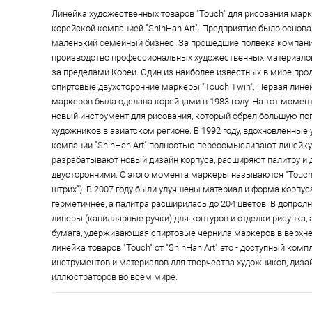
Линейка художественных товаров "Touch" для рисования мар
корейской компанией "ShinHan Art". Предприятие было основан
маленький семейный бизнес. За прошедшие полвека компани
производство профессиональных художественных материалов
за пределами Кореи. Один из наиболее известных в мире прод
спиртовые двухсторонние маркеры "Touch Twin". Первая лине
маркеров была сделана корейцами в 1983 году. На тот момен
новый инструмент для рисования, который обрел большую по
художников в азиатском регионе. В 1992 году, вдохновленные
компании "ShinHan Art" полностью переосмысливают линейку
разрабатывают новый дизайн корпуса, расширяют палитру и
двусторонними. С этого момента маркеры называются "Touch 
штрих"). В 2007 году были улучшены материал и форма корпус
герметичнее, а палитра расширилась до 204 цветов. В допрол
линеры (капиллярные ручки) для контуров и отделки рисунка,
бумага, удерживающая спиртовые чернила маркеров в верхне
линейка товаров "Touch" от "ShinHan Art" это - доступный ком
инструментов и материалов для творчества художников, дизай
иллюстраторов во всем мире.