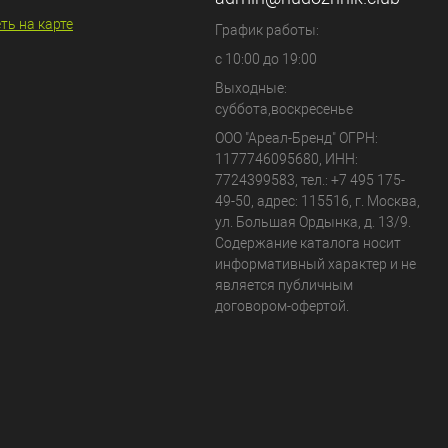
ть на карте
График работы:
с 10:00 до 19:00
Выходные:
суббота,воскресенье
ООО "Ареал-Бренд"
ОГРН:
1177746095680, ИНН:
7724399583, тел.:
+7 495 175-
49-50
,
адрес:
115516
,
г. Москва
,
ул. Большая Ордынка, д. 13/9
.
Содержание каталога носит
информативный характер и не
является публичным
договором-офертой.