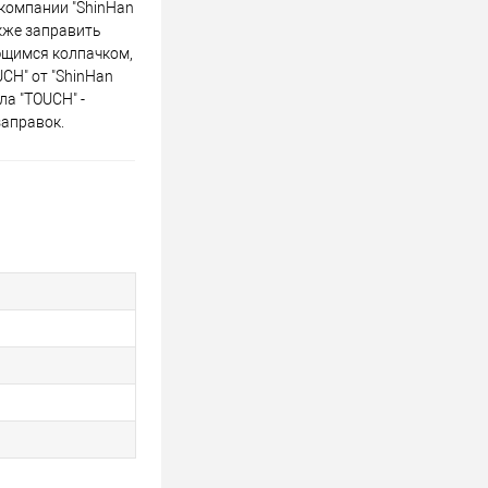
 компании "ShinHan
акже заправить
ющимся колпачком,
CH" от "ShinHan
ла "TOUCH" -
заправок.