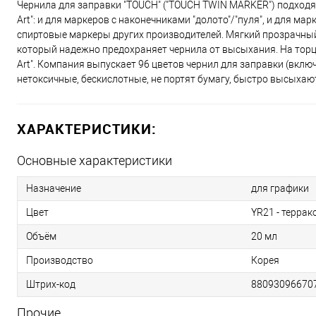
Чернила для заправки "TOUCH" ("TOUCH TWIN MARKER") подходя
Art": и для маркеров с наконечниками "долото"/"пуля", и для м
спиртовые маркеры других производителей. Мягкий прозрачны
который надежно предохраняет чернила от высыхания. На торце
Art". Компания выпускает 96 цветов чернил для заправки (вклю
нетоксичные, бескислотные, не портят бумагу, быстро высыхают
ХАРАКТЕРИСТИКИ:
Основные характеристики
Назначение
для графики
Цвет
YR21 - терра
Объём
20 мл
Производство
Корея
Штрих-код
88093096670
Прочие