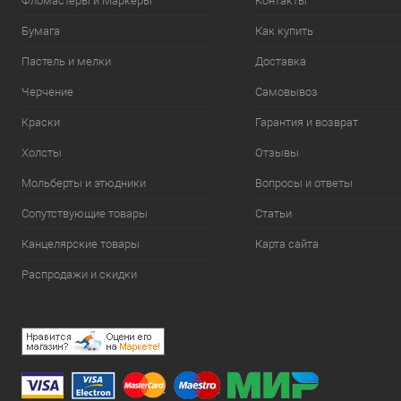
Фломастеры и Маркеры
Контакты
Бумага
Как купить
Пастель и мелки
Доставка
Черчение
Самовывоз
Краски
Гарантия и возврат
Холсты
Отзывы
Мольберты и этюдники
Вопросы и ответы
Сопутствующие товары
Статьи
Канцелярские товары
Карта сайта
Распродажи и скидки