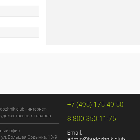
+7 (495) 175-49-50
dozhnik.club - интернет-
художественных товаров
8-800-350-11-75
ный офис:
Email:
, ул. Большая Ордынка, 13/9
admin@hudozhnik.club