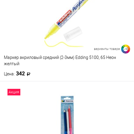
В избранное
В наличии
варианты товара
>10
Маркер акриловый средний (2-3мм) Edding 5100, 65 Неон
желтый
342
Цена:
В корзину
Акция
В избранное
В наличии
Цвет
65
916
917
923
924