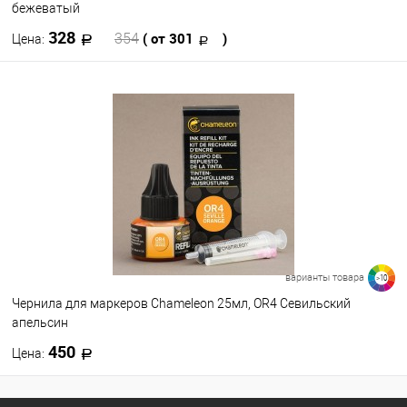
бежеватый
328
( от 301
)
354
Цена:
В корзину
В избранное
В наличии
Цвет
варианты товара
>10
Чернила для маркеров Chameleon 25мл, OR4 Севильский
апельсин
450
Цена:
В корзину