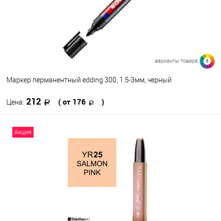
варианты товара
6
Маркер перманентный edding 300, 1.5-3мм, черный
212
( от 176
)
Цена:
В корзину
Акция
В избранное
В наличии
Цвет