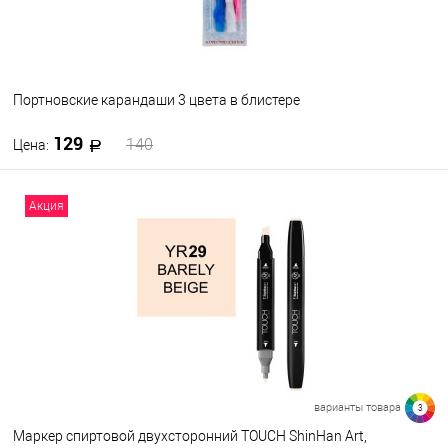
933
915
910
66
69
Посмотреть все варианты
Портновские карандаши 3 цвета в блистере
129
140
Цена:
В корзину
Акция
В избранное
В наличии
варианты товара
3
Маркер спиртовой двухсторонний TOUCH ShinHan Art,