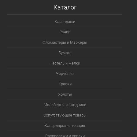
Каталог
В избранное
В наличии
Карандаши
Цвет
Ручки
WG7
YO2
VO2
BV2
PK5
Фломастеры и Маркеры
PK4
PK2
BG3
BG1
BL7
Бумага
Пастель и мелки
Посмотреть все варианты
Черчение
Краски
Холсты
Мольберты и этюдники
Сопутствующие товары
Канцелярские товары
Распродажи и скидки