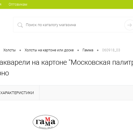
я
Оптовикам
•
•
•
Холсты
Холсты на картоне или доске
Гамма
060918_03
акварели на картоне "Московская палитр
рно
ХАРАКТЕРИСТИКИ