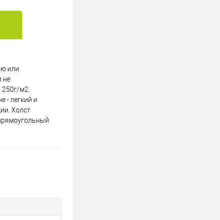
ью или
 не
 250г/м2.
 - легкий и
ии. Холст
 прямоугольный