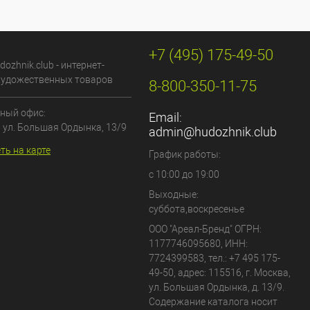
+7 (495) 175-49-50
dozhnik.club - интернет-
художественных товаров
8-800-350-11-75
ный офис:
Email:
, ул. Большая Ордынка, 13/9
admin@hudozhnik.club
ть на карте
График работы:
с 10:00 до 19:00
Выходные:
суббота,воскресенье
ООО "Ареал-Бренд"
ОГРН:
1177746095680, ИНН:
7724399583, тел.:
+7 495 175-
49-50
,
адрес:
115516
,
г. Москва
,
ул. Большая Ордынка, д. 13/9
.
Содержание каталога носит