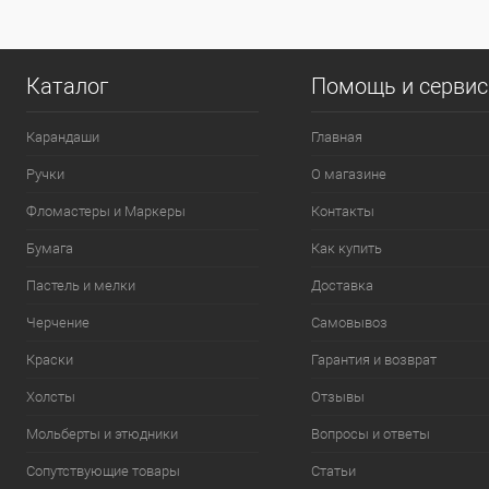
0
Каталог
Помощь и серви
Карандаши
Главная
Ручки
О магазине
Фломастеры и Маркеры
Контакты
Бумага
Как купить
Пастель и мелки
Доставка
Черчение
Самовывоз
Краски
Гарантия и возврат
Холсты
Отзывы
Мольберты и этюдники
Вопросы и ответы
Сопутствующие товары
Статьи