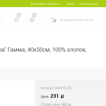
Ваш город:
Вход
Регистрация
Выбрать...
0
0
В корзине
пока
пусто
а" Гамма, 40х50см, 100% хлопок,
Артикул:
060918_03
231
Цена:
Старая цена:
327