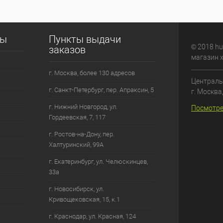
сы
Пункты выдачи
© 2018 hu
заказов
магазин 
г. Москва, более 130 адресов
Централь
г. Санкт-Петербург, пер. Апраксин, 5
г. Москва
г. Нижний Новгород, ул.
Посмотре
Гордеевская, 7, 117
г. Ростов-на-Дону, пер.
Халтуринский, 99А
г. Екатеринбург, ул. Челюскинцев,
33а
г. Новосибирск, ул.
Кривощековская, 15, к.1
г. Краснодар, ул. Красная, 124