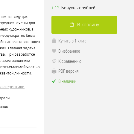
+ 12
Бонусных рублей
дним из ведущих
 предназначены для
В корзину
ьных художников, а
 неоднократно была
Купить в 1 клик
ских выставок, таких
ка». Главная задача
В избранное
ва. При разработке
К сравнению
я своим основным
 неотъемлемой частью
PDF версия
звитой личности.
В наличии
рактеристики
арели
опок