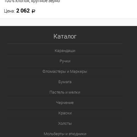
100% хлопок, крупное зерно
2 062
Цена:
В корзину
Каталог
В избранное
В наличии
Карандаши
Ручки
Фломастеры и Маркеры
Бумага
Пастель и мелки
Черчение
Краски
Холсты
Мольберты и этюдники