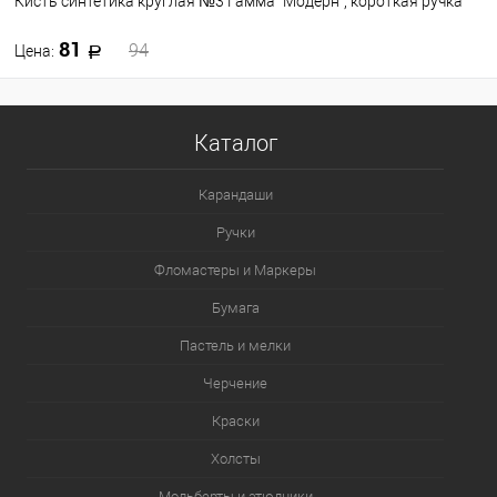
Кисть синтетика круглая №3 Гамма "Модерн", короткая ручка
81
94
Цена:
В корзину
Каталог
В избранное
В наличии
Карандаши
Ручки
Фломастеры и Маркеры
Бумага
Пастель и мелки
Черчение
Краски
Холсты
Мольберты и этюдники