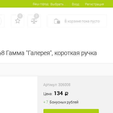
Ваш город:
Вход
Регистрация
Выбрать...
0
0
В корзине
пока
пусто
8 Гамма "Галерея", короткая ручка
Артикул:
306008
134
Цена:
+ 7
Бонусных рублей