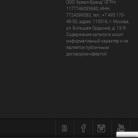
ООО "Ареал-Бренд"
ОГРН:
1177746095680, ИНН:
7724399583, тел.:
+7 495 175-
49-50
,
адрес:
115516
,
г. Москва
,
ул. Большая Ордынка, д. 13/9
.
Содержание каталога носит
информативный характер и не
является публичным
договором-офертой.