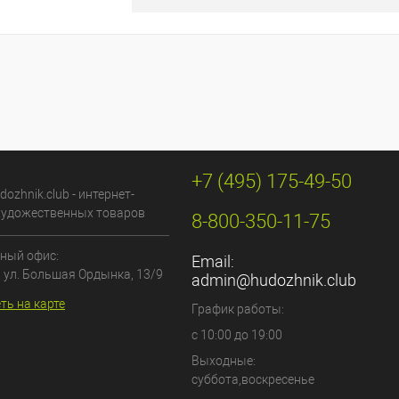
ину
К сравнению
В наличии
+7 (495) 175-49-50
dozhnik.club - интернет-
художественных товаров
8-800-350-11-75
ный офис:
Email:
, ул. Большая Ордынка, 13/9
admin@hudozhnik.club
ть на карте
График работы:
с 10:00 до 19:00
Выходные:
суббота,воскресенье