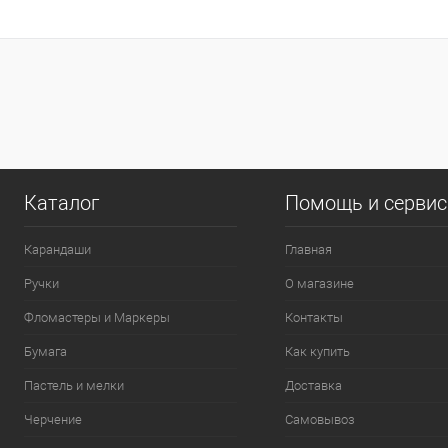
В корзину
Купить в 1 клик
К сравнению
Купить в 1
В избранное
В наличии
В избранно
0
Каталог
Помощь и серви
Карандаши
Главная
Ручки
О магазине
Фломастеры и Маркеры
Контакты
Бумага
Как купить
Пастель и мелки
Доставка
Черчение
Самовывоз