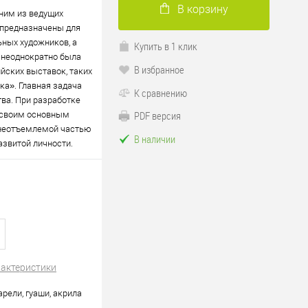
В корзину
дним из ведущих
 предназначены для
ьных художников, а
Купить в 1 клик
 неоднократно была
В избранное
ских выставок, таких
ка». Главная задача
К сравнению
ва. При разработке
PDF версия
я своим основным
 неотъемлемой частью
В наличии
звитой личности.
рактеристики
арели, гуаши, акрила