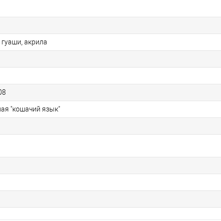
 гуаши, акрила
08
ая "кошачий язык"