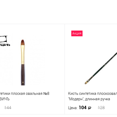
Акция
нтетики плоская овальная №8
Кисть синтетика плоскоов
ЕВИЧЪ
"Модерн", длинная ручка
104
144
128
Цена: