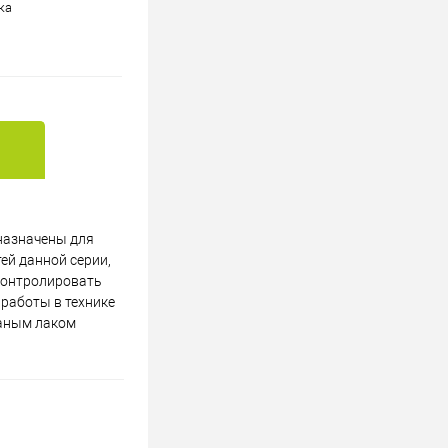
ка
назначены для
ей данной серии,
 контролировать
 работы в технике
раным лаком