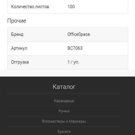
Количество листов
100
Прочие
Бренд
OfficeSpace
Артикул
BC7063
Отгрузка
1 / уп.
Каталог
Карандаши
Ручки
Фломастеры и Маркеры
Бумага