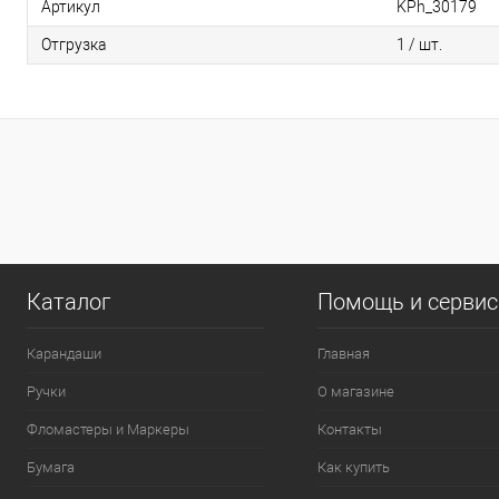
Артикул
KPh_30179
Отгрузка
1 / шт.
0
Каталог
Помощь и серви
Карандаши
Главная
Ручки
О магазине
Фломастеры и Маркеры
Контакты
Бумага
Как купить