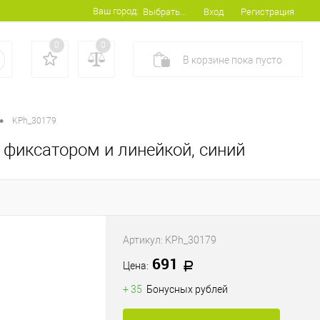
Ваш город:
Вход
Регистрация
Выбрать...
0
0
В корзине
пока
пусто
•
KPh_30179
с фиксатором и линейкой, синий
Артикул:
KPh_30179
691
Цена:
+ 35
Бонусных рублей