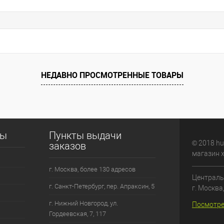
НЕДАВНО ПРОСМОТРЕННЫЕ ТОВАРЫ
сы
Пункты выдачи
© 2018 hu
заказов
магазин 
г. Москва, более 130 адресов
Централь
г. Санкт-Петербург, пер. Апраксин, 5
г. Москва
г. Нижний Новгород, ул.
Посмотре
Гордеевская, 7, 117