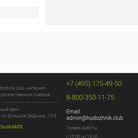
+7 (495) 175-49-50
dozhnik.club - интернет-
художественных товаров
8-800-350-11-75
ный офис:
Email:
, ул. Большая Ордынка, 13/9
admin@hudozhnik.club
ть на карте
График работы:
с 10:00 до 19:00