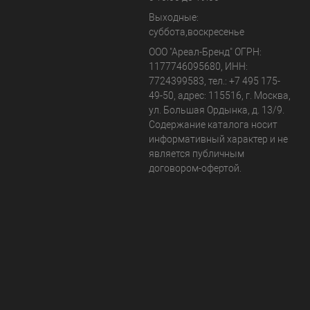
Выходные:
суббота,воскресенье
ООО "Ареал-Бренд"
ОГРН:
1177746095680, ИНН:
7724399583, тел.:
+7 495 175-
49-50
,
адрес:
115516
,
г. Москва
,
ул. Большая Ордынка, д. 13/9
.
Содержание каталога носит
информативный характер и не
является публичным
договором-офертой.