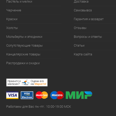
Пастель и мелки
Доставка
Черчение
Самовывоз
Краски
Гарантия и возврат
Холсты
Отзывы
Мольберты и этюдники
Вопросы и ответы
Сопутствующие товары
Статьи
Канцелярские товары
Карта сайта
Распродажи и скидки
Работаем для Вас пн.-пт.: 10:00-19:00 МСК