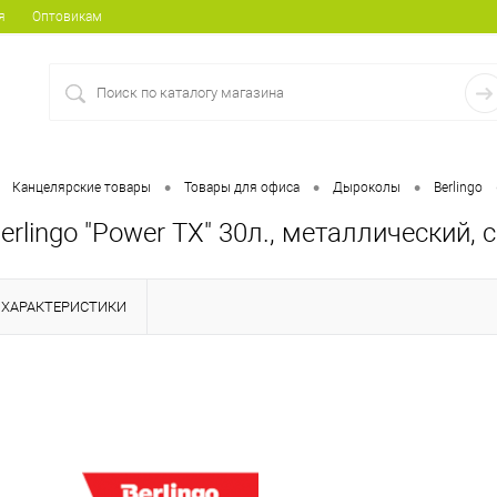
я
Оптовикам
•
•
•
Канцелярские товары
Товары для офиса
Дыроколы
Berlingo
rlingo "Power TX" 30л., металлический, 
ХАРАКТЕРИСТИКИ