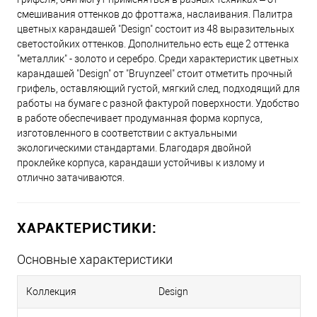
смешивания оттенков до фроттажа, наслаивания. Палитра
цветных карандашей "Design" состоит из 48 выразительных
50 - Ультрамарин
светостойких оттенков. Дополнительно есть еще 2 оттенка
"металлик" - золото и серебро. Среди характеристик цветных
карандашей "Design" от "Bruynzeel" стоит отметить прочный
23 - Оранжевый
грифель, оставляющий густой, мягкий след, подходящий для
работы на бумаге с разной фактурой поверхности. Удобство
в работе обеспечивает продуманная форма корпуса,
изготовленного в соответствии с актуальными
19 - Желтый неаполитанский
экологическими стандартами. Благодаря двойной
проклейке корпуса, карандаши устойчивы к излому и
отлично затачиваются.
14 - Синий Смирна (бирюза)
ХАРАКТЕРИСТИКИ:
11 - Малиновый
Основные характеристики
09 - Коричнево-розовый
Коллекция
Design