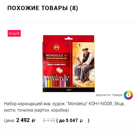
ПОХОЖИЕ ТОВАРЫ (8)
Акция
варианты товара
3
Набор карандашей акв. худож. "Mondeluz" KOH-I-NOOR, 36цв.,
кисти, точилка (картон. коробка)
2 492
( до 5 047
)
3 115
Цена: