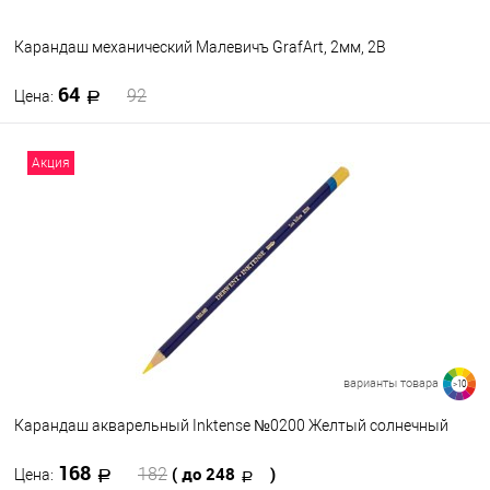
Карандаш механический Малевичъ GrafArt, 2мм, 2В
64
92
Цена:
В корзину
Акция
В избранное
В наличии
варианты товара
>10
Карандаш акварельный Inktense №0200 Желтый солнечный
168
( до 248
)
182
Цена: