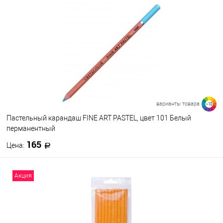
В корзину
В избранное
В наличии
Набор цветов
36
48
72
варианты товара
>10
Пастельный карандаш FINE ART PASTEL, цвет 101 Белый
перманентный
165
Цена:
В корзину
Акция
В избранное
В наличии
Цвет