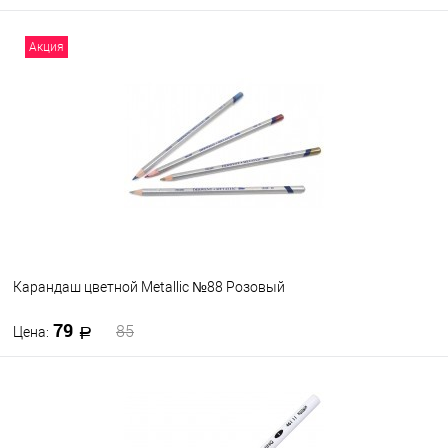
В корзину
Акция
В избранное
В наличии
Цвет
1500
1330
1300
0310
0200
0610
0830
0810
0750
0730
Посмотреть все варианты
Карандаш цветной Metallic №88 Розовый
79
85
Цена:
В корзину
В избранное
В наличии