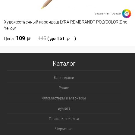
варианты товара
>10
Художественный карандаш LYRA REMBRANDT POLYCOLOR Zinc
Yellow
109
( до 151
)
145
Цена:
В корзину
Каталог
В избранное
В наличии
Карандаши
Цвет
Ручки
082
080
076
075
074
Фломастеры и Маркеры
068
067
062
061
084
Бумага
Пастель и мелки
Посмотреть все варианты
Черчение