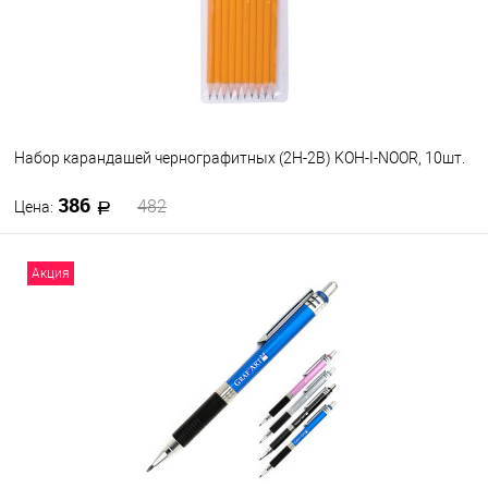
217
216
213
212
209
207
202
201
191
190
Посмотреть все варианты
Набор карандашей чернографитных (2Н-2В) KOH-I-NOOR, 10шт.
386
482
Цена:
В корзину
Акция
В избранное
В наличии