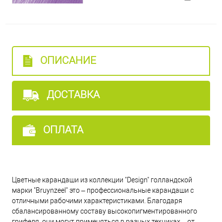
68 - Зеленый ледяной
71 - Розовый карамельный
ОПИСАНИЕ
80 - Золото металлик
ДОСТАВКА
88 - Серый холодный тусклый
ОПЛАТА
81 - Коричнево-серый средний
Цветные карандаши из коллекции "Design" голландской
77 - Ультрамарин светлый
марки "Bruynzeel" это – профессиональные карандаши с
отличными рабочими характеристиками. Благодаря
сбалансированному составу высокопигментированного
74 - Серый темный
грифеля, они могут применяться в разных техниках – от