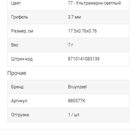
44 - Коричневый средний
Цвет
77 - Ультрамарин светлый
Грифель
3.7 мм
43 - Коричневый темный
Размер, см
17.5х0.76х0.76
38 - Карминовый
Вес
7 г
Штрих-код
8710141083139
Прочие
Бренд
Bruynzeel
Артикул
880577K
Отгрузка
1 / шт.