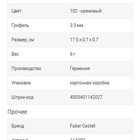
188 - кроваво-красный
Цвет
102 - кремовый
Грифель
3.3 мм
187 - жжёная охра
Размер, см
17.5 x 0.7 x 0.7
136 - пурпурный фиолетовый
Вес
6 г
185 - Неаполитанская желтизна
Производство
Германия
Упаковка
картонная коробка
124 - розовато-карминовый
Штрих-код
4005401142027
183 - светло-жёлтый охровый
Прочие
Бренд
Faber Castell
251 - серебряный