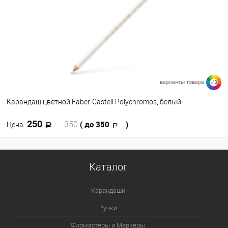
В избранное
В наличии
Цвет
варианты товара
>10
Карандаш цветной Faber-Castell Polychromos, белый
250
( до 350
)
350
Цена:
В корзину
Каталог
В избранное
В наличии
Карандаши
Цвет
Ручки
101
110
140
163
171
Фломастеры и Маркеры