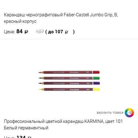
Карандаш чернографитовый Faber-Castell Jumbo Grip, B,
красный корпус
84
( до 107
)
107
Цена:
В корзину
В избранное
В наличии
варианты товара
>10
Профессиональный цветной карандаш KARMINA, цвет 101
Белый перманентный
134