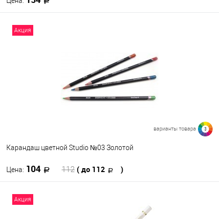
Цена:
В корзину
Акция
В избранное
В наличии
Цвет
101
105
107
108
111
113
115
116
117
128
варианты товара
3
Посмотреть все варианты
Карандаш цветной Studio №03 Золотой
104
( до 112
)
112
Цена:
В корзину
Акция