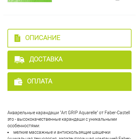
166 - травяная зелень
163 - зелень веронская
ОПИСАНИЕ
162 - светло-бирюзовая зелень
ДОСТАВКА
130 - тёмно-телесный
ОПЛАТА
158 - тёмно-кобальтовая зелень
Акварельные карандаши "Art GRIP Aquarelle" от Faber-Castell
156 - кобальтовая зелень
это - высококачественные карандаши с уникальными
особенностями:
мелкие массажные и антискользящие шашечки
155 - тёмный бирюзовый
(уникальная технология, запатентованная компанией Faber-