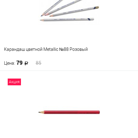
Цвет
185
205
217
184
171
140 - светлый ультрамарин
264
266
267
276
280
137 - синий фиолетовый
Посмотреть все варианты
Карандаш цветной Metallic №88 Розовый
134 - кармазиновый
79
85
Цена:
133 - пурпурный (magenta)
В корзину
Акция
131 - телесный
В избранное
В наличии
230 - холодный серый I