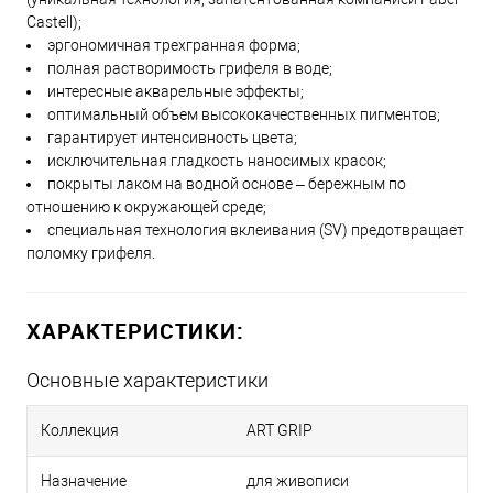
Castell);
эргономичная трехгранная форма;
154 - светло-кобальтовый
полная растворимость грифеля в воде;
интересные акварельные эффекты;
бирюзовый
оптимальный объем высококачественных пигментов;
гарантирует интенсивность цвета;
153 - кобальтовый бирюзовый
исключительная гладкость наносимых красок;
покрыты лаком на водной основе – бережным по
отношению к окружающей среде;
специальная технология вклеивания (SV) предотвращает
270 - тёплый серый I
поломку грифеля.
192 - каштановый
ХАРАКТЕРИСТИКИ:
235 - холодный серый VI
Основные характеристики
Коллекция
ART GRIP
234 - холодный серый V
Назначение
для живописи