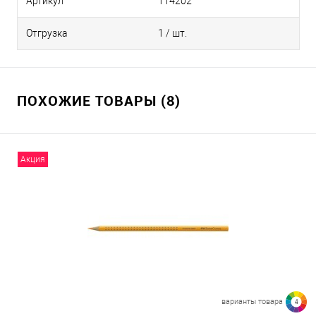
Артикул
114202
173 - оливково-жёлтый
Отгрузка
1 / шт.
152 - синий
ПОХОЖИЕ ТОВАРЫ (8)
151 - лазурно-фталоцианиновый
123 - фуксия
Акция
121 - светло-красная герань
119 - светло-пурпурный
118 - пурпурный красный
варианты товара
4