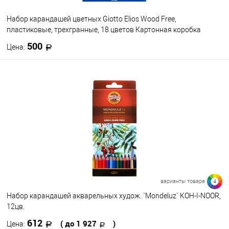
Набор карандашей цветных Giotto Elios Wood Free,
пластиковые, трехгранные, 18 цветов Картонная коробка
500
Цена:
В корзину
В избранное
В наличии
варианты товара
4
Набор карандашей акварельных худож. `Mondeluz` KOH-I-NOOR,
12цв.
612
( до 1 927
)
Цена: