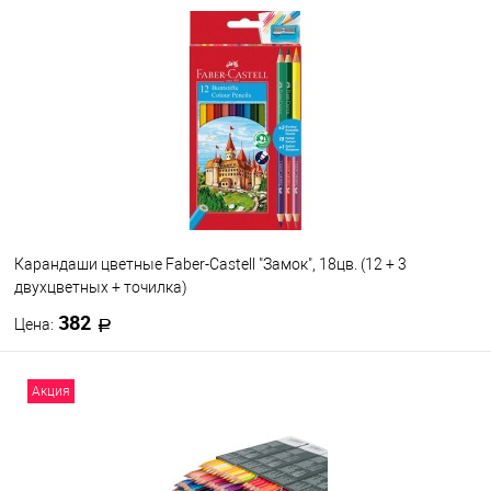
В корзину
В избранное
В наличии
Набор цветов
12
18
24
Карандаши цветные Faber-Castell "Замок", 18цв. (12 + 3
двухцветных + точилка)
382
Цена:
В корзину
Акция
В избранное
В наличии