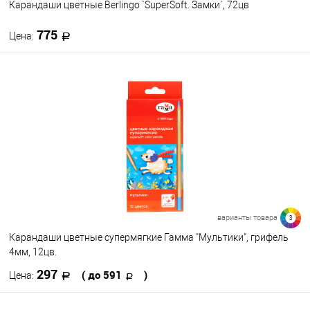
Карандаши цветные Berlingo `SuperSoft. Замки`, 72цв
775
Цена:
В корзину
В избранное
В наличии
варианты товара
3
Карандаши цветные супермягкие Гамма "Мультики", грифель
4мм, 12цв.
297
( до 591
)
Цена: