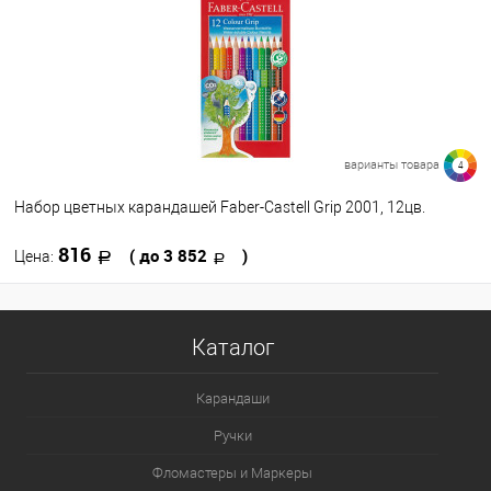
варианты товара
4
Набор цветных карандашей Faber-Castell Grip 2001, 12цв.
816
( до 3 852
)
Цена:
В корзину
Каталог
В избранное
В наличии
Карандаши
Набор цветов
Ручки
12
24
36
48
Фломастеры и Маркеры