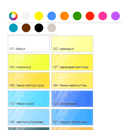
101 - белый
102 - кремовый
104 - лимонный
107 - кадмиевая желтизна
109 - тёмно-жёлтый хром
184 - тёмно-неаполиттанская желтизна
110 - тёмно-синий
120 - ультрамарин
140 - светлый ультрамарин
151 - лазурно-фталоцианиновый