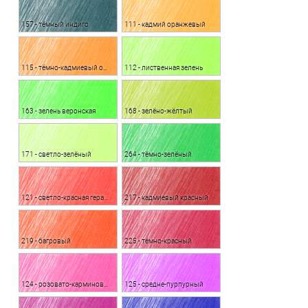
157 - тёмный индиго
111 - кадмий оранжевый
115 - тёмно-кадмиевый оранжевый
112 - лиственная зелень
163 - зелень веронская
168 - зелёно-жёлтый
171 - светло-зелёный
264 - тёмно-зелёный
121 - светло-красная герань
217 - кадмиевый красный
219 - багровый
225 - тёмно-красный
124 - розовато-карминовый
125 - средне-пурпурный