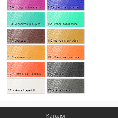
133 - пурпурный (magenta)
249 - фиалковый (mauve)
153 - кобальтовый бирюзовый
156 - кобальтовая зелень
177 - ореховый
180 - натуральная умбра
187 - жжёная охра
190 - Венецианский красный
191 - Помпейский красный
199 - чёрный
271 - тёплый серый II
274 - тёплый серый V
Каталог