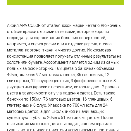
Акрил APA COLOR от итальянской марки Ferrario это - очень
стойкие краски c яркими оттенками, которые хорошо
подходят для окрашивания больших поверхностей,
например, в сценографии или в отделке дерева, стекла,
металла, картона, ткани и многих других. Их кремовая
консистенция позволяет получать отличные результаты на
холсте или бумаге. Ассортимент является одним из самых
полных за всю историю: 163 цвета в баночках объемом
40мл, включая 92 матовых оттенка, 36 глянцевых, 12
глиттерных, 12 флуоресцентных, 3 фосфоресцентных и 8
двухцветных (краски с переливом, которые дают 2 разных
цвета в зависимости от угла падения света). Есть также
баночки по 150мл: 76 матовых цветов, 16 глянцевых, 6
глиттерных и 6 флуо. Упаковка по 700мл есть для 24
матовых цветов, а для школьников и начинающих
существуют тубы по 20мл с 51 матовым цветом. После
высыхания матовые цвета выглядят, как темпера или
гуашь, но, в отличие от них, они несмываемы и постоянны.