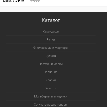
759
1 056
Цена:
В корзину
Каталог
В избранное
В наличии
Карандаши
Ручки
Фломастеры и Маркеры
Бумага
Пастель и мелки
Черчение
Краски
Холсты
Мольберты и этюдники
Сопутствующие товары