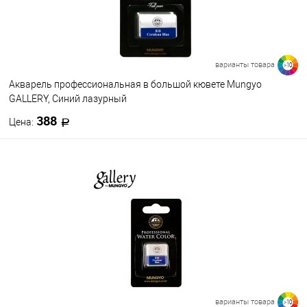
009
508
504
503
418
417
412
401
520
537
варианты товара
>10
Посмотреть все варианты
Акварель профессиональная в большой кювете Mungyo
GALLERY, Синий лазурный
388
Цена:
В корзину
В избранное
В наличии
Цвет
801
823
828
832
836
838
842
844
846
848
варианты товара
>10
Посмотреть все варианты