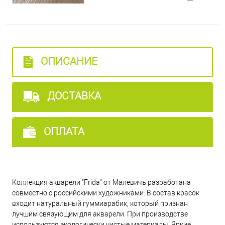
032 - фиолетовый
033 - фиолетово-розовый
ОПИСАНИЕ
034 - церулеум
ДОСТАВКА
021 - охра желтая
ОПЛАТА
020 - оранжевый
Коллекция акварели "Frida" от Малевичъ разработана
002 - бирюзовый
совместно с российскими художниками. В состав красок
входит натуральный гуммиарабик, который признан
лучшим связующим для акварели. При производстве
010 - зеленый темный
используются экологически чистые материалы. Яркие,