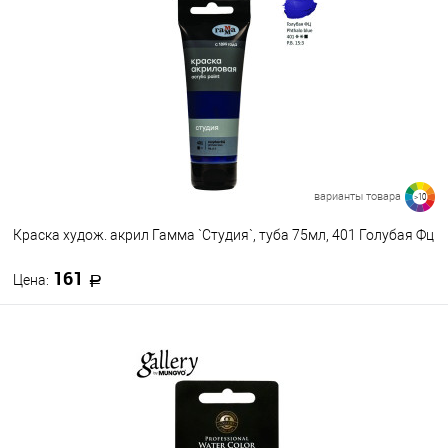
В избранное
В наличии
варианты товара
>10
Краска худож. акрил Гамма `Студия`, туба 75мл, 401 Голубая Фц
161
Цена:
В корзину
В избранное
В наличии
Цвет