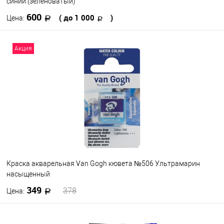
синий (зеленоватый)
600
( до 1 000
)
Цена:
В корзину
Акция
В избранное
В наличии
Цвет
890
891
895
898
899
901
707
721
730
731
Посмотреть все варианты
Краска акварельная Van Gogh кювета №506 Ультрамарин
насыщенный
349
378
Цена:
В корзину