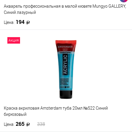
Акварель профессиональная в малой кювете Mungyo GALLERY,
Синий лазурный
194
Цена:
В корзину
Акция
В избранное
В наличии
Цвет
869
846
845
844
843
842
840
838
836
835
Посмотреть все варианты
Краска акриловая Amsterdam туба 20мл №522 Синий
бирюзовый
265
338
Цена: