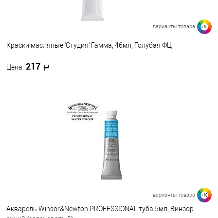
варианты товара
>10
Краски масляные 'Студия' Гамма, 46мл, Голубая ФЦ
217
Цена:
В корзину
В избранное
В наличии
Цвет
702
513
509
508
507
503
413
412
404
514
варианты товара
>10
Посмотреть все варианты
Акварель Winsor&Newton PROFESSIONAL туба 5мл, Винзор