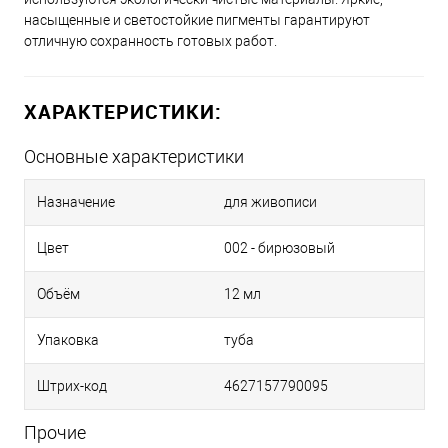
насыщенные и светостойкие пигменты гарантируют
отличную сохранность готовых работ.
015 - лимонный
ХАРАКТЕРИСТИКИ:
016 - марс коричневый
Основные характеристики
018 - оливковый
Назначение
для живописи
Цвет
002 - бирюзовый
022 - розовая марена
Объём
12 мл
Упаковка
туба
Штрих-код
4627157790095
Прочие