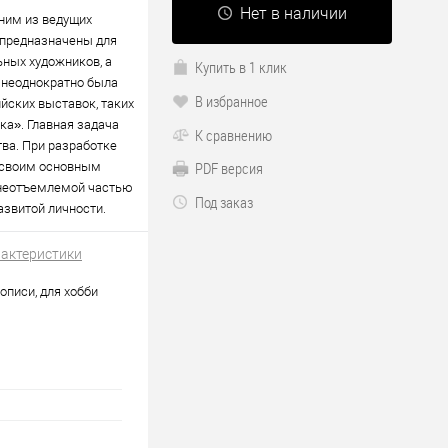
Нет в наличии
дним из ведущих
 предназначены для
ьных художников, а
Купить в 1 клик
 неоднократно была
В избранное
ских выставок, таких
ка». Главная задача
К сравнению
ва. При разработке
PDF версия
я своим основным
 неотъемлемой частью
Под заказ
звитой личности.
рактеристики
описи, для хобби