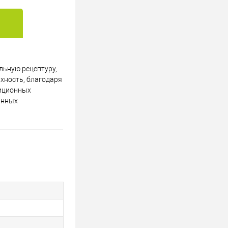
льную рецептуру,
хность, благодаря
диционных
анных