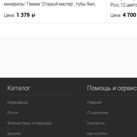
минералы` Гамма `Старый мастер`, тубы 9мл,
Plus, 12 цвет
12цв.
1 379
4 70
Цена:
Цена:
В корзину
Купить в 1 клик
К сравнению
Купить в 1
В избранное
В наличии
В избранно
0
Каталог
Помощь и серви
Карандаши
Главная
Ручки
О магазине
Фломастеры и Маркеры
Контакты
Бумага
Как купить