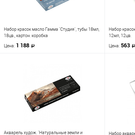
Набор красок масло Гамма `Студия`, тубы 18мл,
Набор красо
18цв., картон. коробка
12мл, 12цв.
1 188
563
Цена:
Цена:
В корзину
Купить в 1 клик
К сравнению
Купить в 1
В избранное
В наличии
В избранно
Акварель худож. `Натуральные земли и
Набор аквар