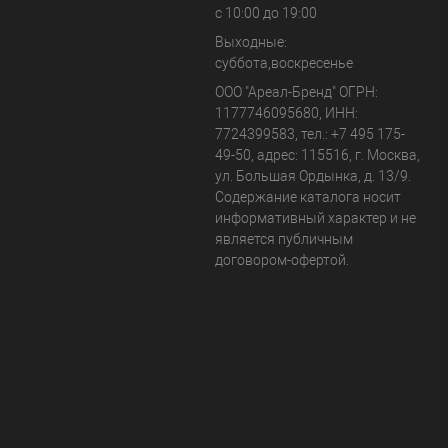
с 10:00 до 19:00
Выходные:
суббота,воскресенье
ООО "Ареал-Бренд"
ОГРН:
1177746095680, ИНН:
7724399583, тел.:
+7 495 175-
49-50
,
адрес:
115516
,
г. Москва
,
ул. Большая Ордынка, д. 13/9
.
Содержание каталога носит
информативный характер и не
является публичным
договором-офертой.