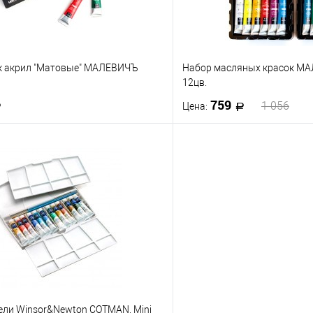
к акрил "Матовые" МАЛЕВИЧЪ
Набор масляных красок МА
12цв.
759
1 056
Цена:
В корзину
В корз
 клик
К сравнению
Купить в 1 клик
е
В наличии
В избранное
ели Winsor&Newton COTMAN, Mini