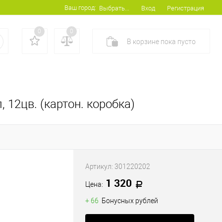
Ваш город:
Вход
Регистрация
Выбрать...
0
0
В корзине
пока
пусто
 12цв. (картон. коробка)
Артикул:
301220202
1 320
Цена:
+ 66
Бонусных рублей