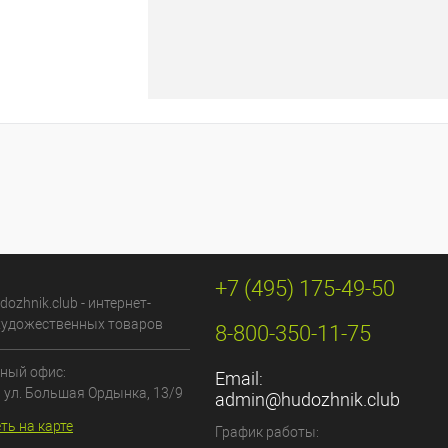
+7 (495) 175-49-50
dozhnik.club - интернет-
художественных товаров
8-800-350-11-75
ный офис:
Email:
, ул. Большая Ордынка, 13/9
admin@hudozhnik.club
ть на карте
График работы: