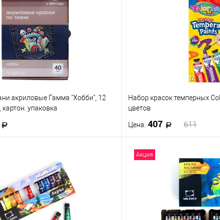
ани акриловые Гамма "Хобби", 12
Набор красок темперных Colo
, картон. упаковка
цветов
6
407
611
Цена:
В корзину
В корз
Акция
 клик
К сравнению
Купить в 1 клик
е
В наличии
В избранное