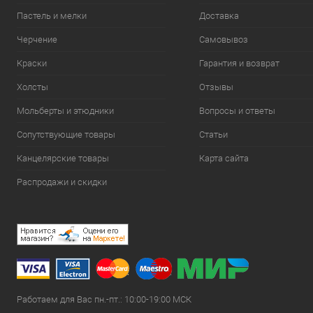
Пастель и мелки
Доставка
Черчение
Самовывоз
Краски
Гарантия и возврат
Холсты
Отзывы
Мольберты и этюдники
Вопросы и ответы
Сопутствующие товары
Статьи
Канцелярские товары
Карта сайта
Распродажи и скидки
Работаем для Вас пн.-пт.: 10:00-19:00 МСК