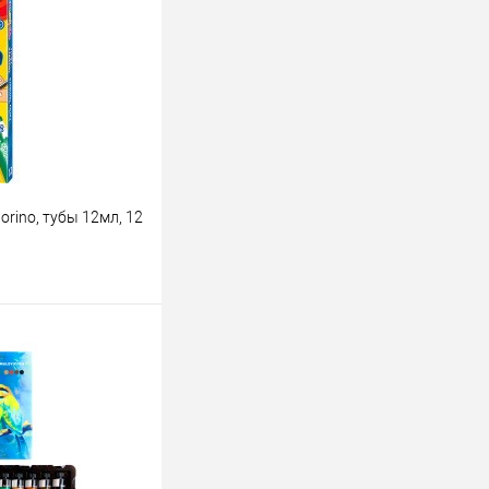
rino, тубы 12мл, 12
ину
К сравнению
В наличии