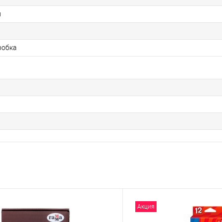
л
робка
Акция