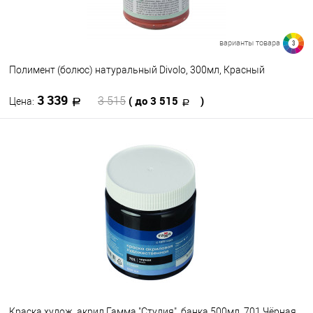
варианты товара
3
Полимент (болюс) натуральный Divolo, 300мл, Красный
3 339
( до 3 515
)
3 515
Цена:
В корзину
В избранное
В наличии
Цвет
Краска худож. акрил Гамма "Студия", банка 500мл, 701 Чёрная