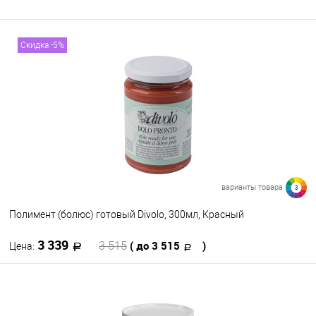
Скидка -5%
варианты товара
3
Полимент (болюс) готовый Divolo, 300мл, Красный
3 339
( до 3 515
)
3 515
Цена:
В корзину