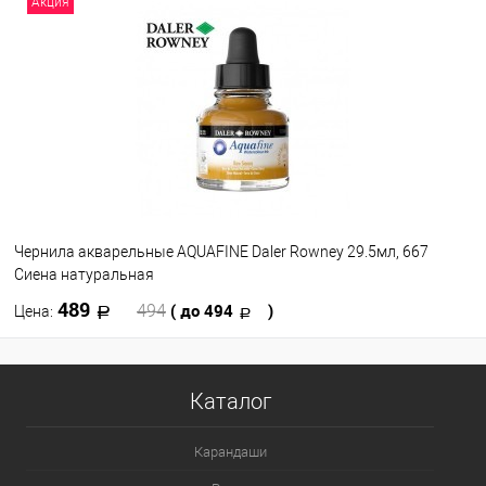
Акция
В избранное
В наличии
Чернила акварельные AQUAFINE Daler Rowney 29.5мл, 667
Сиена натуральная
489
( до 494
)
494
Цена:
В корзину
Каталог
В избранное
В наличии
Карандаши