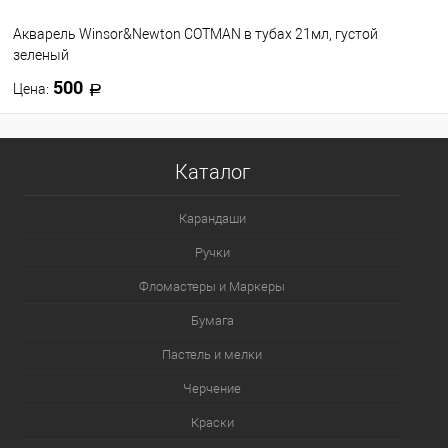
Акварель Winsor&Newton COTMAN в тубах 21мл, густой
зеленый
500
Цена:
В корзину
Каталог
В избранное
В наличии
Карандаши
Ручки
Фломастеры и Маркеры
Бумага
Пастель и мелки
Черчение
Краски