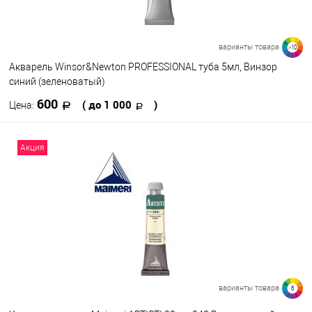
417
412
401
520
919
варианты товара
>10
Посмотреть все варианты
Акварель Winsor&Newton PROFESSIONAL туба 5мл, Винзор
синий (зеленоватый)
600
( до 1 000
)
Цена:
В корзину
Акция
В избранное
В наличии
Цвет
890
891
895
898
899
901
707
721
730
731
варианты товара
6
Посмотреть все варианты