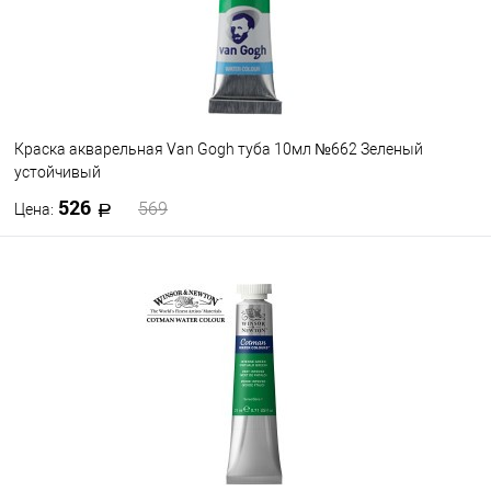
024
028
030
032
033
034
021
020
002
010
Посмотреть все варианты
Краска акварельная Van Gogh туба 10мл №662 Зеленый
устойчивый
526
569
Цена:
В корзину
В избранное
В наличии