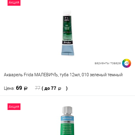
В корзину
Акция
В избранное
В наличии
варианты товара
>10
Акварель Frida МАЛЕВИЧЪ, туба 12мл, 010 зеленый темный
69
( до 77
)
77
Цена:
В корзину
Акция
В избранное
В наличии
Цвет