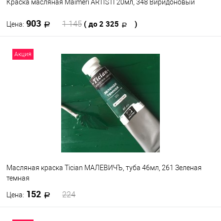
Краска масляная Maimeri ARTISTI 20мл, 348 Виридоновый
903
( до 2 325
)
1 145
Цена:
В корзину
Акция
В избранное
В наличии
Цвет
Масляная краска Tician МАЛЕВИЧЪ, туба 46мл, 261 Зеленая
темная
152
224
Цена: