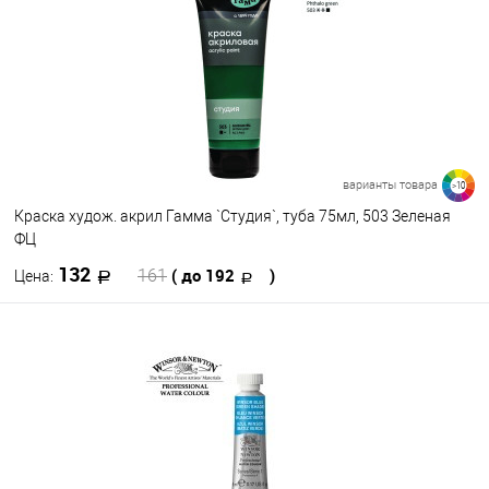
В избранное
В наличии
варианты товара
>10
Краска худож. акрил Гамма `Студия`, туба 75мл, 503 Зеленая
ФЦ
132
( до 192
)
161
Цена:
В корзину
В избранное
В наличии
Цвет
009
508
504
503
418