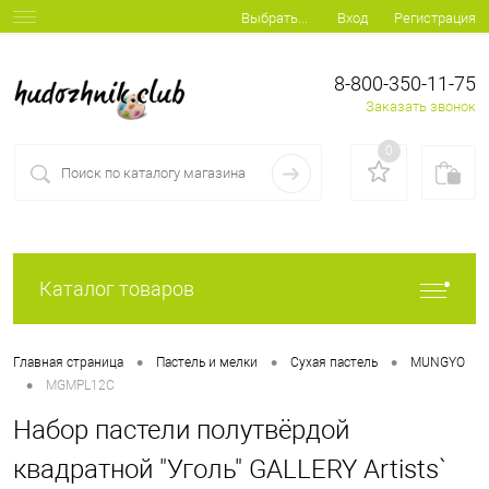
Вход
Регистрация
Выбрать...
8-800-350-11-75
Заказать звонок
0
Каталог товаров
•
•
•
Главная страница
Пастель и мелки
Сухая пастель
MUNGYO
•
MGMPL12C
Набор пастели полутвёрдой
квадратной "Уголь" GALLERY Artists`