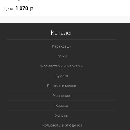
1 070
Цена:
В корзину
Каталог
В избранное
В наличии
Карандаши
Ручки
Фломастеры и Маркеры
Бумага
Пастель и мелки
Черчение
Краски
Холсты
Мольберты и этюдники