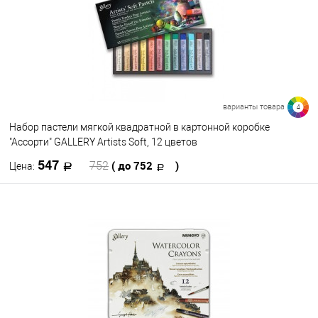
варианты товара
4
Набор пастели мягкой квадратной в картонной коробке
"Ассорти" GALLERY Artists Soft, 12 цветов
547
( до 752
)
752
Цена:
В корзину
В избранное
В наличии
Цветовая схема
Ассорти
Уголь
Земля
Серые