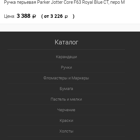
Ручка перьевая Parker Jotter Core F63 Royal Blue CT, перо M
3 388
( от 3 226
)
Цена:
В корзину
Каталог
В избранное
В наличии
Карандаши
Цвет
Ручки
Фломастеры и Маркеры
Бумага
Пастель и мелки
Черчение
Краски
Холсты