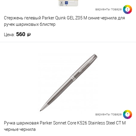
варианты товара
2
Стержень гелевый Parker Quink GEL Z05 M синие чернила для
ручек шариковых блистер
560
Цена:
В корзину
В избранное
В наличии
Цвет
варианты товара
7
Ручка шариковая Parker Sonnet Core K526 Stainless Steel CT M
черные чернила