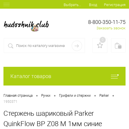
Вход
Регистрация
Выбрать...
8-800-350-11-75
Заказать звонок
0
Каталог товаров
•
•
•
•
Главная страница
Ручки
Грифели и стержни
Parker
1950371
Стержень шариковый Parker
QuinkFlow BP Z08 M 1мм синие