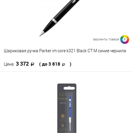
варианты товара
5
Шариковая ручка Parker im core k321 Black CT M синие чернила
3 372
( до 3 818
)
Цена:
В корзину
В избранное
В наличии
Цвет