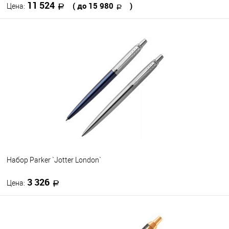
11 524
( до 15 980
)
Цена:
В корзину
В избранное
В наличии
Цвет
Набор Parker `Jotter London`
3 326
Цена:
В корзину