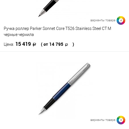
варианты товара
4
Ручка роллер Parker Sonnet Core T526 Stainless Steel CT M
черные чернила
15 419
( от 14 795
)
Цена:
В корзину
В избранное
В наличии
Цвет
варианты товара
3