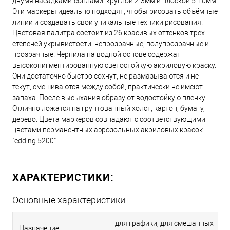
двумя насадками-соплами: круглой 2-3мм и плоской 5-10мм.
934 - Роскошная бирюза
Эти маркеры идеально подходят, чтобы рисовать объёмные
линии и создавать свои уникальные техники рисования.
Цветовая палитра состоит из 26 красивых оттенков трех
915 - Пастельно-желтый
степеней укрывистости: непрозрачные, полупрозрачные и
прозрачные. Чернила на водной основе содержат
высокопигментированную светостойкую акриловую краску.
910 - Ягодный
Они достаточно быстро сохнут, не размазываются и не
текут, смешиваются между собой, практически не имеют
запаха. После высыхания образуют водостойкую пленку.
Отлично ложатся на грунтованный холст, картон, бумагу,
66 - Неон оранжевый
дерево. Цвета маркеров совпадают с соответствующими
цветами перманентных аэрозольных акриловых красок
"edding 5200".
69 - Неон розовый
ХАРАКТЕРИСТИКИ:
255 - Теплый бежевый
Основные характеристики
901 - Черный
для графики, для смешанных
Назначение