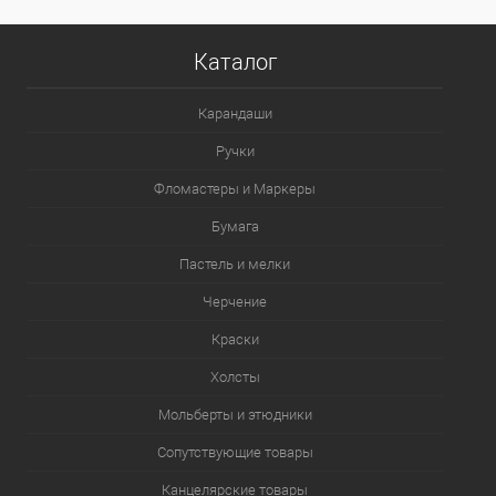
935 - Розово-лиловый шик
Каталог
Карандаши
Ручки
Фломастеры и Маркеры
Бумага
Пастель и мелки
Черчение
Краски
Холсты
Мольберты и этюдники
Сопутствующие товары
Канцелярские товары