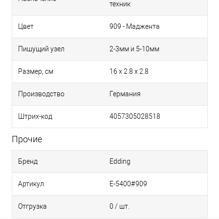
техник
902 - Красный дорожный
Цвет
909 - Маджента
903 - Горечавка синяя
Пишущий узел
2-3мм и 5-10мм
Размер, см
16 х 2.8 х 2.8
904 - Зеленый мох
Производство
Германия
905 - Дорожный желтый
Штрих-код
4057305028518
Прочие
906 - Солнечный желтый
Бренд
Edding
907 - Шоколадно-коричневый
Артикул
E-5400#909
909 - Маджента
Отгрузка
0 / шт.