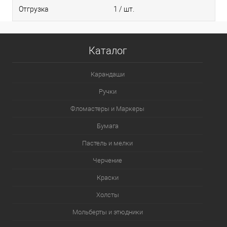
Отгрузка
1 / шт.
Каталог
Карандаши
Ручки
Фломастеры и Маркеры
Бумага
Пастель и мелки
Черчение
Краски
Холсты
Мольберты и этюдники