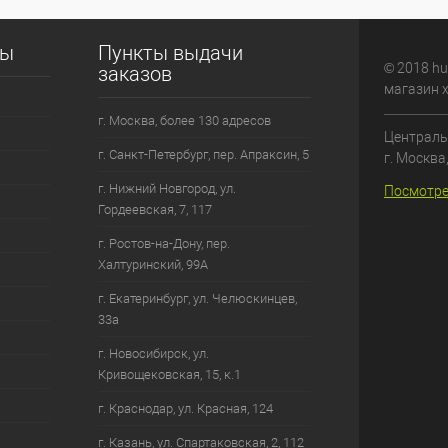
сы
Пункты выдачи
© 2018 hu
заказов
магазин 
г. Москва, более 130 адресов
Централь
г. Санкт-Петербург, пер. Апраксин, 5
г. Москва
г. Нижний Новгород, ул.
Посмотре
Гордеевская, 7, 117
г. Ростов-на-Дону, пер.
Халтуринский, 99А
г. Екатеринбург, ул. Челюскинцев,
33а
г. Новосибирск, ул.
Кривощековская, 15, к.1
г. Краснодар, ул. Красная, 124
г. Казань, ул. Спартаковская, 2, 112