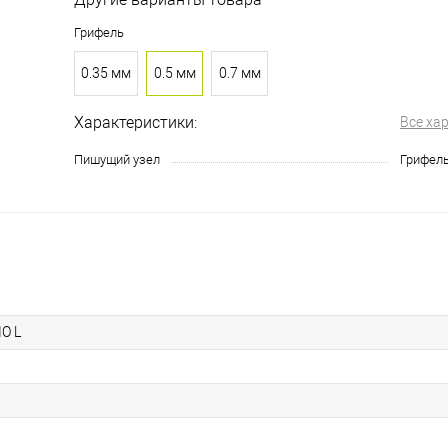
Грифель
0.35 мм
0.5 мм
0.7 мм
Характеристики:
Все ха
Пишущий узел
Грифел
O L