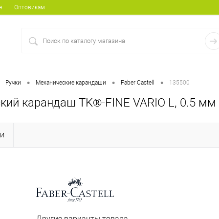
я
Оптовикам
•
•
•
Ручки
Механические карандаши
Faber Castell
135500
кий карандаш TK®-FINE VARIO L, 0.5 мм
КИ
Другие варианты товара