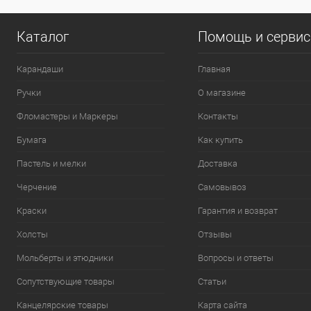
Каталог
Помощь и серви
Карандаши
Главная
Ручки
О магазине
Фломастеры и Маркеры
Контакты
Бумага
Как купить
Пастель и мелки
Доставка
Черчение
Самовывоз
Краски
Гарантия и возврат
Холсты
Отзывы
Мольберты и этюдники
Вопросы и ответы
Сопутствующие товары
Статьи
Канцелярские товары
Карта сайта