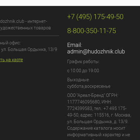
+7 (495) 175-49-50
dozhnik.club - интернет-
художественных товаров
8-800-350-11-75
ный офис:
Email:
, ул. Большая Ордынка, 13/9
admin@hudozhnik.club
ть на карте
График работы:
с 10:00 до 19:00
Выходные:
суббота,воскресенье
ООО "Ареал-Бренд"
ОГРН:
1177746095680, ИНН:
7724399583, тел.:
+7 495 175-
49-50
,
адрес:
115516
,
г. Москва
,
ул. Большая Ордынка, д. 13/9
.
Содержание каталога носит
информативный характер и не