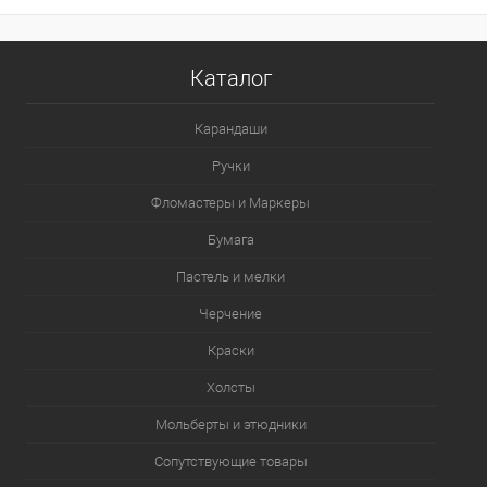
В корзину
Каталог
В избранное
В наличии
Карандаши
Цвет
Ручки
Фломастеры и Маркеры
Бумага
Пастель и мелки
Черчение
Краски
Холсты
Мольберты и этюдники
Сопутствующие товары