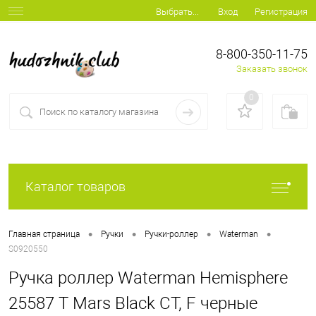
Вход
Регистрация
Выбрать...
8-800-350-11-75
Заказать звонок
0
Каталог товаров
•
•
•
•
Главная страница
Ручки
Ручки-роллер
Waterman
S0920550
Ручка роллер Waterman Hemisphere
25587 T Mars Black CT, F черные