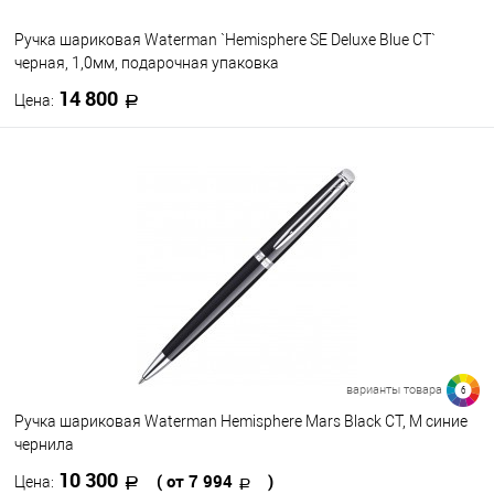
Ручка шариковая Waterman `Hemisphere SE Deluxe Blue CT`
черная, 1,0мм, подарочная упаковка
14 800
Цена:
В корзину
В избранное
В наличии
варианты товара
6
Ручка шариковая Waterman Hemisphere Mars Black CT, M синие
чернила
10 300
( от 7 994
)
Цена: