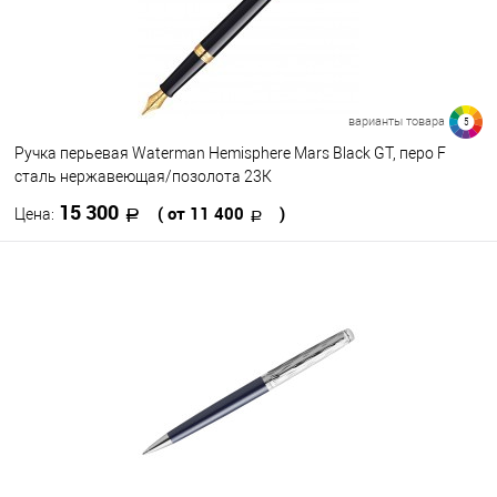
варианты товара
5
Ручка перьевая Waterman Hemisphere Mars Black GT, перо F
сталь нержавеющая/позолота 23К
15 300
( от 11 400
)
Цена:
В корзину
В избранное
В наличии
Цвет