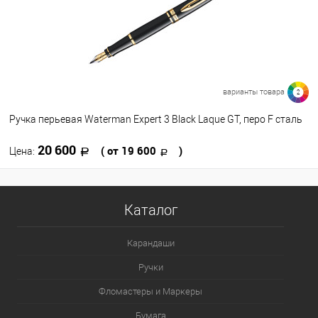
Цвет
варианты товара
2
Ручка перьевая Waterman Expert 3 Black Laque GT, перо F сталь
20 600
( от 19 600
)
Цена:
В корзину
Каталог
В избранное
В наличии
Карандаши
Цвет
Ручки
Фломастеры и Маркеры
Бумага